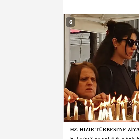
6
HZ. HIZIR TÜRBESİ'NE ZİY
Hatay’ın Samandağ ilçesinde Hı