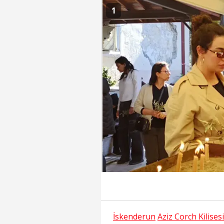
1
İskenderun
Aziz Corch Kilisesi