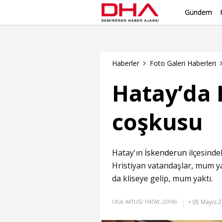
Gündem
Haberler
Foto Galeri Haberleri
Hatay’da 
coşkusu
Hatay'ın
İskenderun
ilçesinde
Hristiyan vatandaşlar, mum ya
da kliseye gelip, mum yaktı.
• 05 Mayıs 2
Ufuk AKTUĞ/ HATAY, (DHA)-