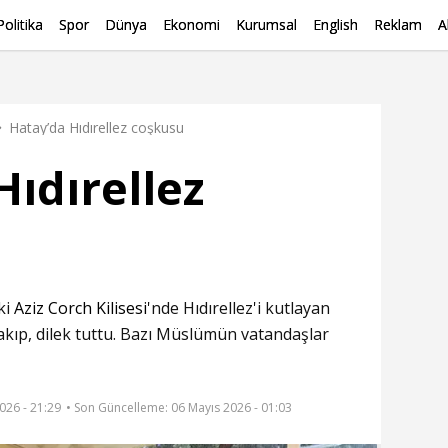
Politika
Spor
Dünya
Ekonomi
Kurumsal
English
Reklam
A
Hatay’da Hıdırellez coşkusu
Hıdırellez
ki
Aziz Corch Kilisesi
'nde Hıdırellez'i kutlayan
kıp, dilek tuttu. Bazı Müslümün vatandaşlar
026 - 21:29
• Son Güncelleme:
06 Mayıs 2026 - 01:03