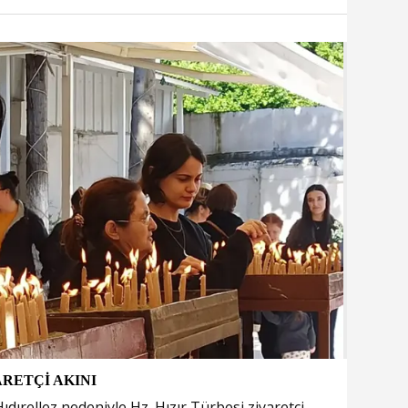
ARETÇİ AKINI
dırellez nedeniyle Hz. Hızır Türbesi ziyaretçi