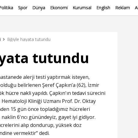
Politika
Spor
Dünya
Ekonomi
Kurumsal
English
Reklam
A
i
İliğiyle hayata tutundu
hayata tutundu
astanede alerji testi yaptırmak isteyen,
 olduğu belirlenen Şeref Çapkın’a (62), İzmir
ök hücre nakli
yapıldı. Çapkın'ın
tedavi
sürecini
 Hematoloji Kliniği Uzmanı Prof. Dr. Oktay
inden 15 gün önce topladığımız hücreleri
naklin 6'ncı günündeyiz, gayet iyi gidiyor.
ücrelerini alıp dondurup, yüksek doz
ndine vermektir” dedi.