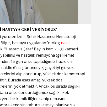
İ HASTAYA GERİ VERİYORUZ'
i yürüten İzmir Şehir Hastanesi Hematoloji
y Bilgir, hastaya uygulanan 'otolog
nakil
'
k, "Hastamız Şeref Bey'in kemik iliği kanseri
a yapılmış ve hastalık remisyona (gerileme)
sinden 15 gün önce topladığımız hücreleri
naklin 6'ncı günündeyiz, gayet iyi gidiyor.
ücrelerini alıp dondurup, yüksek doz kemoterapi
ktir. Burada esas amaç, yüksek doz
lerini yok etmektir. Ancak bu sırada sağlıklı
 daha önce dondurduğumuz sağlıklı kök
 yeni bir kemik iliğine sahip olmasını
 sonra kendisini taburcu etmeyi planlıyoruz