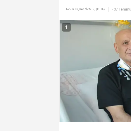
• 07 Temmuz
Nevra UÇKAÇ/İZMİR, (DHA)-
1