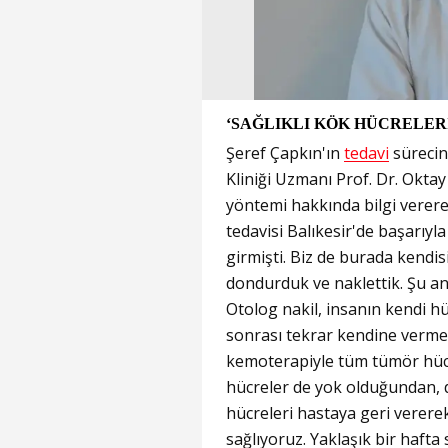
‘SAĞLIKLI KÖK HÜCRELER
Şeref Çapkın'ın
tedavi
sürecin
Kliniği Uzmanı Prof. Dr. Okta
yöntemi hakkında bilgi verere
tedavisi Balıkesir'de başarıyl
girmişti. Biz de burada kendi
dondurduk ve naklettik. Şu an 
Otolog nakil, insanın kendi h
sonrası tekrar kendine verme
kemoterapiyle tüm tümör hücre
hücreler de yok olduğundan,
hücreleri hastaya geri vererek
sağlıyoruz. Yaklaşık bir hafta