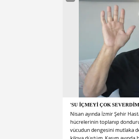
'SU İÇMEYİ ÇOK SEVERDİ
Nisan ayında İzmir Şehir Hasta
hücrelerinin toplanıp dondur
vücudun dengesini mutlaka değ
kiloya düştüm. Kasım ayında b