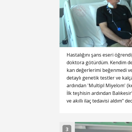
Hastalığını şans eseri öğrendiğ
doktora götürdüm. Kendim de 
kan değerlerimi beğenmedi ve
detaylı genetik testler ve kal
ardından 'Multipl Miyelom' (kem
İlk teşhisin ardından Balıkesi
ve akıllı ilaç tedavisi aldım" ded
3