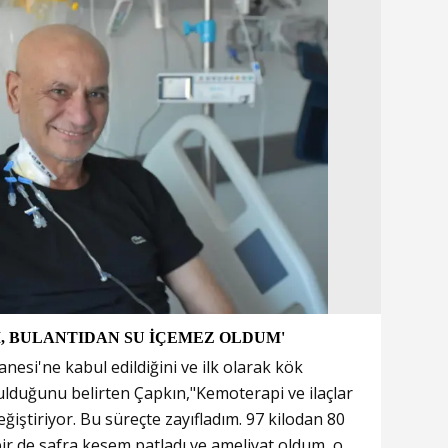
M, BULANTIDAN SU İÇEMEZ OLDUM'
nesi'ne kabul edildiğini ve ilk olarak kök
ulduğunu belirten Çapkın,"Kemoterapi ve ilaçlar
iştiriyor. Bu süreçte zayıfladım. 97 kilodan 80
ir de safra kesem patladı ve ameliyat oldum, o