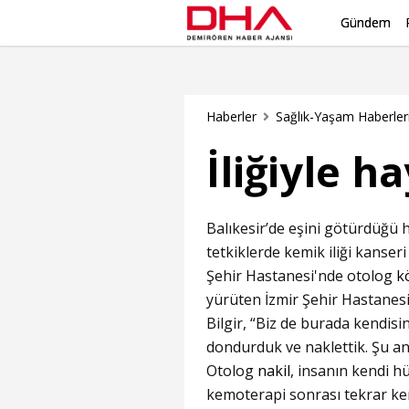
Gündem
Haberler
Sağlık-Yaşam Haberler
İliğiyle 
Balıkesir’de eşini götürdüğü h
tetkiklerde kemik iliği kanseri
Şehir Hastanesi'nde otolog
k
yürüten İzmir Şehir Hastanesi
Bilgir, “Biz de burada kendis
dondurduk ve naklettik. Şu an 
Otolog
nakil
, insanın kendi h
kemoterapi sonrası tekrar ke