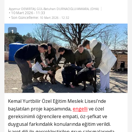
Ayşenur DEMİRTAŞ GÜL-Batuhan DURNAOĞLU/ANKARA, (DHA)
• 10 Mart 2026 - 11:33
• Son Güncelleme:
10 Mart 2026 - 12:32
1
Kemal Yurtbilir Özel Eğitim Meslek Lisesi’nde
başlatılan proje kapsamında,
engelli
ve özel
gereksinimli öğrencilere empati, öz-şefkat ve
duygusal farkındalık konularında eğitim verildi.
İşaret dili ile gerçekleştirilen grup çalışmalarında