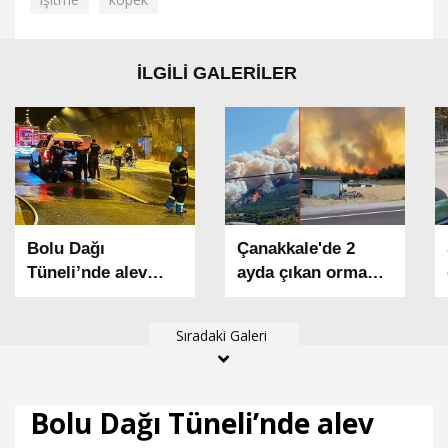
İLGİLİ GALERİLER
Bolu Dağı
Çanakkale'de 2
Tüneli’nde alev
ayda çıkan orman
alan otomobil
yangınlarında 541
yandı
hektar alan zarar
Sıradaki Galeri
gördü
Bolu Dağı Tüneli’nde alev