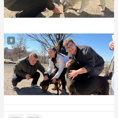
9
işitme
köpek