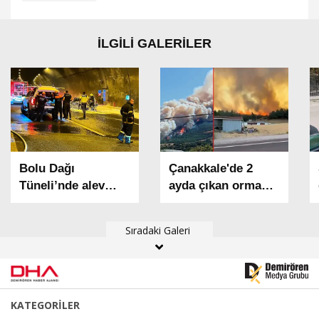
İLGİLİ GALERİLER
Bolu Dağı
Çanakkale'de 2
Tüneli’nde alev
ayda çıkan orman
alan otomobil
yangınlarında 541
yandı
hektar alan zarar
Sıradaki Galeri
gördü
KATEGORİLER