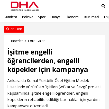
Gündem
Politika
Spor
Dünya
Ekonomi
Kurumsal
Eng
Ara
Geri Dön
Haberler
Foto Galeri Haberleri
İşitme engelli
öğrencilerden, engelli
köpekler için kampanya
Ankara'da Kemal Yurtbilir Özel Eğitim Meslek
Lisesi’nde yürütülen ‘İşitilen Şefkat ve Sevgi’ projesi
kapsamında
işitme
engelli
öğrenciler, engelli
köpeklerin rehabilite edildiği barınaklar için yardım
kampanyası düzenledi.