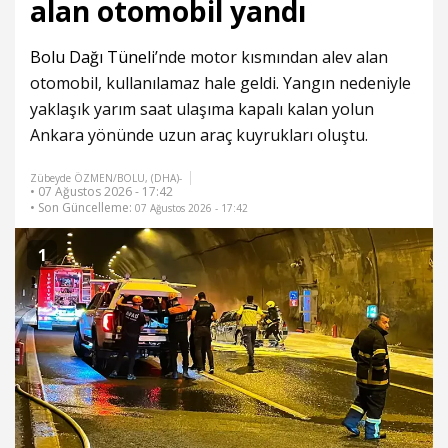
alan otomobil yandı
Bolu Dağı Tüneli
’nde motor kısmından alev alan
otomobil, kullanılamaz hale geldi. Yangın nedeniyle
yaklaşık yarım saat ulaşıma kapalı kalan yolun
Ankara yönünde uzun araç kuyrukları oluştu.
Zübeyde ÖZMEN/BOLU, (DHA)-
• 07 Ağustos 2026 - 17:42
• Son Güncelleme:
07 Ağustos 2026 - 17:42
1