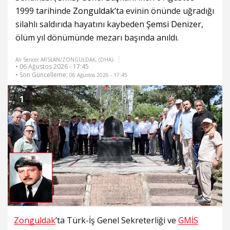
1999 tarihinde
Zonguldak
’ta evinin önünde uğradığı
silahlı saldırıda hayatını kaybeden
Şemsi Denizer
,
ölüm yıl dönümünde mezarı başında anıldı.
Ali Sencer ARSLAN/ZONGULDAK, (DHA)-
• 06 Ağustos 2026 - 17:45
• Son Güncelleme:
06 Ağustos 2026 - 17:45
1
Zonguldak
’ta Türk-İş Genel Sekreterliği ve
GMİS