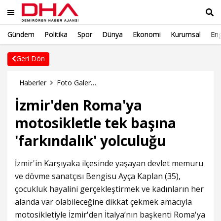
Gündem
Politika
Spor
Dünya
Ekonomi
Kurumsal
Eng
Ara
Geri Dön
Haberler
Foto Galeri Haberleri
İzmir'den Roma'ya
motosikletle tek başına
'farkındalık' yolculuğu
İzmir'in Karşıyaka ilçesinde yaşayan devlet memuru
ve dövme sanatçısı Bengisu Ayça Kaplan (35),
çocukluk hayalini gerçekleştirmek ve kadınların her
alanda var olabileceğine dikkat çekmek amacıyla
motosikletiyle İzmir'den İtalya’nın başkenti Roma'ya