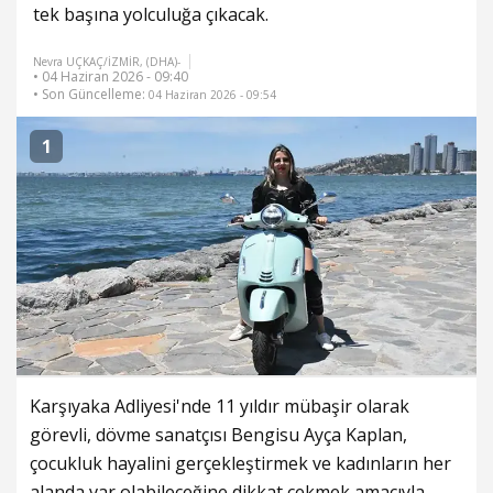
tek başına yolculuğa çıkacak.
Nevra UÇKAÇ/İZMİR, (DHA)-
• 04 Haziran 2026 - 09:40
• Son Güncelleme:
04 Haziran 2026 - 09:54
1
Karşıyaka Adliyesi'nde 11 yıldır mübaşir olarak
görevli, dövme sanatçısı Bengisu Ayça Kaplan,
çocukluk hayalini gerçekleştirmek ve kadınların her
alanda var olabileceğine dikkat çekmek amacıyla