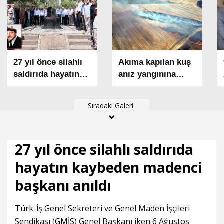
27 yıl önce silahlı
Akıma kapılan kuş
saldırıda hayatın
anız yangınına
kaybeden madenci
neden oldu; 1500
başkanı anıldı
dekar alan zarar
Sıradaki Galeri
gördü
27 yıl önce silahlı saldırıda
hayatın kaybeden madenci
başkanı anıldı
Türk-İş
Genel Sekreteri ve Genel Maden İşçileri
Sendikası (
GMİS
) Genel Başkanı iken 6 Ağustos