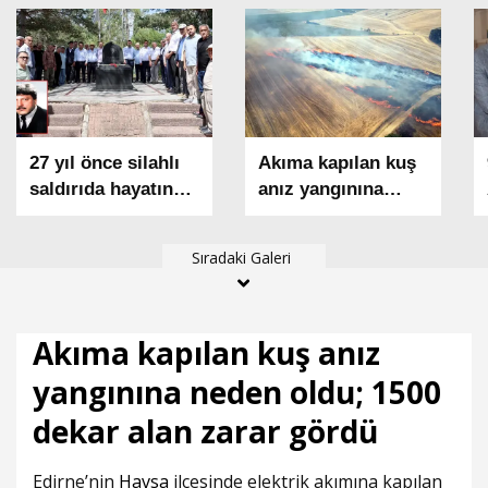
27 yıl önce silahlı
Akıma kapılan kuş
saldırıda hayatın
anız yangınına
kaybeden madenci
neden oldu; 1500
başkanı anıldı
dekar alan zarar
Sıradaki Galeri
gördü
Akıma kapılan kuş anız
yangınına neden oldu; 1500
dekar alan zarar gördü
Edirne’nin
Havsa
ilçesinde elektrik akımına kapılan