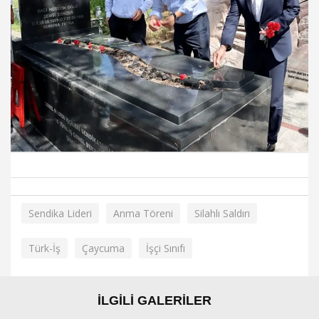
Sendika Lideri
Anma Töreni
Silahlı Saldırı
Türk-İş
Çaycuma
İşçi Sınıfı
İLGİLİ GALERİLER