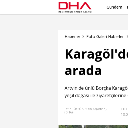
Gündem
Haberler
Foto Galeri Haberleri
Karagöl'de
arada
Artvin'de ünlü Borçka
Karagö
yeşil doğası ile ziyaretçileri
• 03
Fatih TÜYSÜZ/BORÇKA(Artvin),
(DHA)-
10: