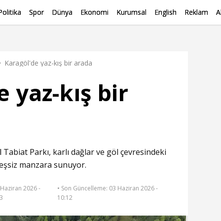
Politika
Spor
Dünya
Ekonomi
Kurumsal
English
Reklam
A
Karagöl'de yaz-kış bir arada
 yaz-kış bir
l
Tabiat Parkı, karlı dağlar ve göl çevresindeki
ne eşsiz manzara sunuyor.
 Haziran 2026 -
• Son Güncelleme:
03 Haziran 2026 -
03
10:12