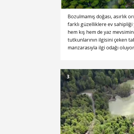
Bozulmamış doğası, asırlık or
farklı güzelliklere ev sahipli
hem kış hem de yaz mevsimind
tutkunlarının ilgisini çeken t
manzarasıyla ilgi odağı oluyor
3