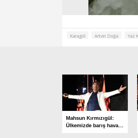
Karagöl
Artvin Doğa
Yaz K
Mahsun Kırmızıgül:
Ülkemizde barış havası
esiyor umarım kalıcı