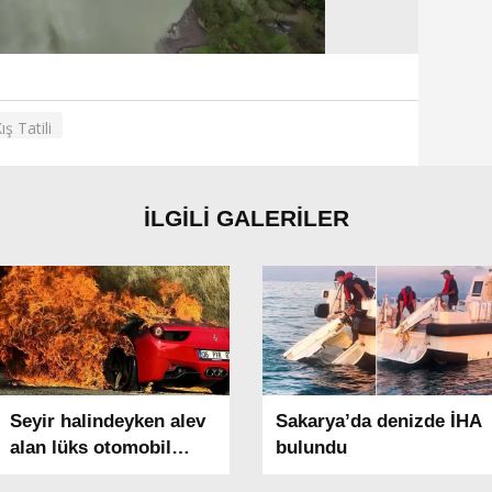
ış Tatili
İLGİLİ GALERİLER
Seyir halindeyken alev
Sakarya’da denizde İHA
alan lüks otomobil
bulundu
kullanılmaz hale geldi