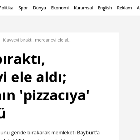
Politika
Spor
Dünya
Ekonomi
Kurumsal
English
Reklam
A
Klavyeyi bıraktı, merdaneyi ele aldı; yazılımcının 'pizzacıya' dönüşümü
ıraktı,
 ele aldı;
ın 'pizzacıya'
ü
osunu geride bırakarak memleketi
Bayburt
’a