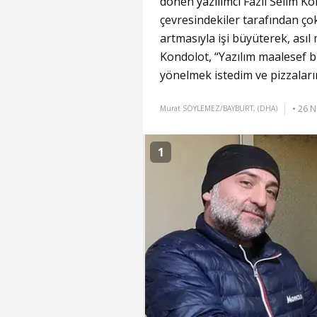
dönen
yazılımcı
Fazıl Selim Kon
çevresindekiler tarafından çok
artmasıyla işi büyüterek, asıl 
Kondolot, “Yazılım maalesef bi
yönelmek istedim ve pizzalarım
• 26 N
Murat SÖYLEMEZ/BAYBURT, (DHA)
1