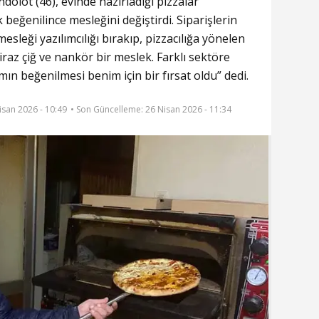
dolot (46), evinde hazırladığı pizzalar
 beğenilince mesleğini değiştirdi. Siparişlerin
mesleği yazılımcılığı bırakıp, pizzacılığa yönelen
raz çiğ ve nankör bir meslek. Farklı sektöre
ın beğenilmesi benim için bir fırsat oldu” dedi.
isan 2026 - 10:49
• Son Güncelleme:
26 Nisan 2026 - 11:34