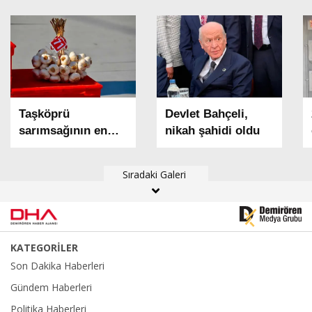
Taşköprü
Devlet Bahçeli,
sarımsağının en
nikah şahidi oldu
iyileri belli oldu
Sıradaki Galeri
KATEGORİLER
Son Dakika Haberleri
Gündem Haberleri
Politika Haberleri