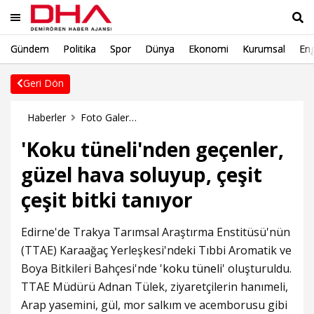
Gündem
Politika
Spor
Dünya
Ekonomi
Kurumsal
Eng
Ara
Geri Dön
Haberler
Foto Galeri Haberleri
'Koku tüneli'nden geçenler,
güzel hava soluyup, çeşit
çeşit bitki tanıyor
Edirne'de Trakya Tarımsal Araştırma Enstitüsü'nün
(TTAE) Karaağaç Yerleşkesi'ndeki Tıbbi Aromatik ve
Boya Bitkileri Bahçesi'nde '
koku tüneli
' oluşturuldu.
TTAE Müdürü Adnan Tülek, ziyaretçilerin hanımeli,
Arap yasemini, gül, mor salkım ve acemborusu gibi