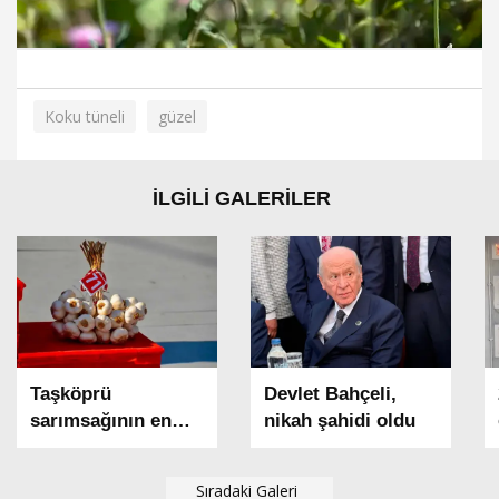
Koku tüneli
güzel
İLGİLİ GALERİLER
Taşköprü
Devlet Bahçeli,
sarımsağının en
nikah şahidi oldu
iyileri belli oldu
Sıradaki Galeri