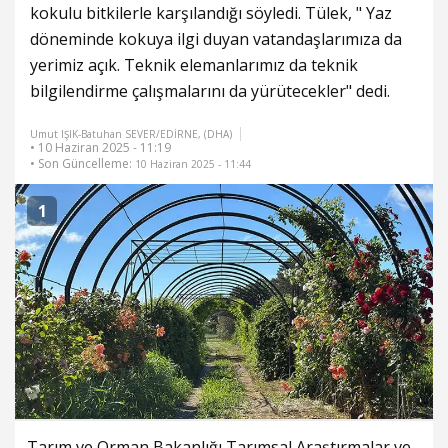
kokulu bitkilerle karşılandığı söyledi. Tülek, " Yaz
döneminde kokuya ilgi duyan vatandaşlarımıza da
yerimiz açık. Teknik elemanlarımız da teknik
bilgilendirme çalışmalarını da yürütecekler" dedi.
Umut IŞIK-Batuhan SEVER/EDİRNE, (DHA)
• 10 Haziran 2025 - 11:19
• Son Güncelleme:
10 Haziran 2025 - 11:44
1
Tarım ve Orman Bakanlığı Tarımsal Araştırmalar ve