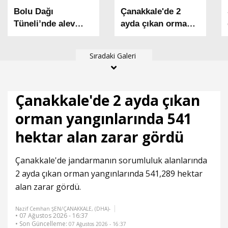
Bolu Dağı
Çanakkale'de 2
Tüneli’nde alev
ayda çıkan orman
alan otomobil
yangınlarında 541
yandı
hektar alan zarar
Sıradaki Galeri
gördü
Çanakkale'de 2 ayda çıkan
orman yangınlarında 541
hektar alan zarar gördü
Çanakkale'de jandarmanın sorumluluk alanlarında
2 ayda çıkan orman yangınlarında 541,289 hektar
alan zarar gördü.
Nazif Cemhan ŞEN/ÇANAKKALE, (DHA)-
• 07 Ağustos 2026 - 16:37
• Son Güncelleme:
07 Ağustos 2026 - 16:37