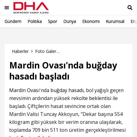
Gündem
Politika
Spor
Dünya
Ekonomi
Kurumsal
Eng
Ara
Haberler
Foto Galeri Haberleri
Mardin Ovası'nda buğday
hasadı başladı
Mardin Ovası
'nda
buğday hasadı
, bol yağışlı geçen
mevsimin ardından yüksek
rekolte beklentisi
ile
başladı. Çiftçilerin hasat sevincine ortak olan
Mardin Valisi Tuncay Akkoyun, "Dekar başına 554
kilogram gibi yüksek bir verim oranına ulaşılarak,
toplamda 709 bin 511 ton üretim gerçekleştirilmesi