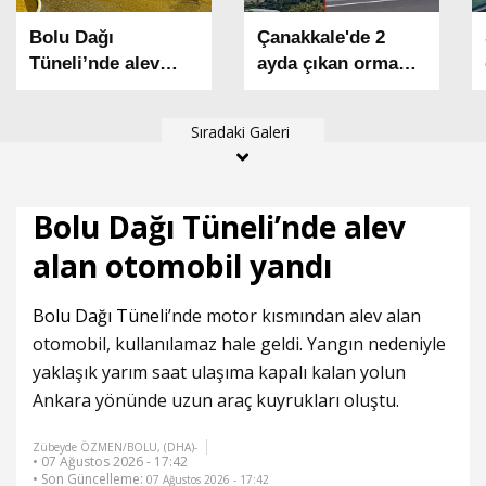
Bolu Dağı
Çanakkale'de 2
Tüneli’nde alev
ayda çıkan orman
alan otomobil
yangınlarında 541
yandı
hektar alan zarar
Sıradaki Galeri
gördü
Bolu Dağı Tüneli’nde alev
alan otomobil yandı
Bolu Dağı Tüneli
’nde motor kısmından alev alan
otomobil, kullanılamaz hale geldi. Yangın nedeniyle
yaklaşık yarım saat ulaşıma kapalı kalan yolun
Ankara yönünde uzun araç kuyrukları oluştu.
Zübeyde ÖZMEN/BOLU, (DHA)-
• 07 Ağustos 2026 - 17:42
• Son Güncelleme:
07 Ağustos 2026 - 17:42