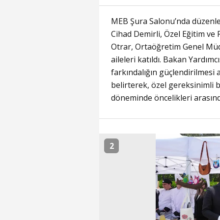
MEB Şura Salonu’nda düzenle
Cihad Demirli, Özel Eğitim v
Otrar, Ortaöğretim Genel Müd
aileleri katıldı. Bakan Yardımc
farkındalığın güçlendirilmesi 
belirterek, özel gereksinimli b
döneminde öncelikleri arasında 
2