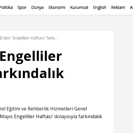
Politika
Spor
Dünya
Ekonomi
Kurumsal
English
Reklam
A
MEB'den 'Engelliler Haftası' farkındalık programı
Engelliler
arkındalık
zel Eğitim ve Rehberlik Hizmetleri Genel
 Mayıs
Engelliler Haftası
' dolayısıyla
farkındalık