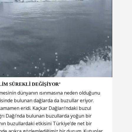
LİM SÜREKLİ DEĞİŞİYOR’
rimesinin dünyanın ısınmasına neden olduğunu
risinde bulunan dağlarda da buzullar eriyor.
tamamen eridi. Kaçkar Dağları’ndaki buzul
Ağrı Dağı’nda bulunan buzullarda yoğun bir
nın buzullardaki etkisini Türkiye’de net bir
de açıkça gözlemlediğimiz bir durum. Kutuplar