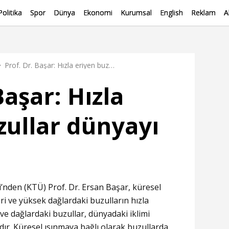
Politika
Spor
Dünya
Ekonomi
Kurumsal
English
Reklam
A
Prof. Dr. Başar: Hızla eriyen buzullar dünyayı ısıtıyor
Başar: Hızla
zullar dünyayı
’nden (KTÜ) Prof. Dr. Ersan Başar, küresel
ri ve yüksek dağlardaki buzulların hızla
 ve dağlardaki buzullar, dünyadaki iklimi
dır. Küresel ısınmaya bağlı olarak buzullarda