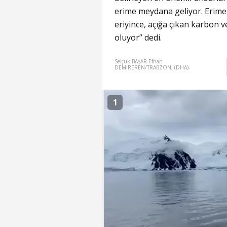
erime meydana geliyor. Erime 
eriyince, açığa çıkan karbon 
oluyor” dedi.
Selçuk BAŞAR-Efnan
DEMİREREN/TRABZON, (DHA)-
1