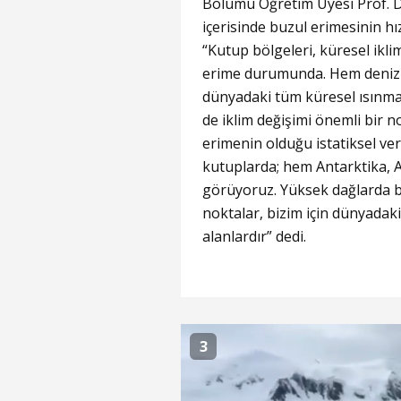
Bölümü Öğretim Üyesi Prof. Dr.
içerisinde buzul erimesinin h
“Kutup bölgeleri, küresel ikli
erime durumunda. Hem deniz b
dünyadaki tüm küresel ısınman
de iklim değişimi önemli bir n
erimenin olduğu istatiksel ver
kutuplarda; hem Antarktika, A
görüyoruz. Yüksek dağlarda bu
noktalar, bizim için dünyadaki
alanlardır” dedi.
3