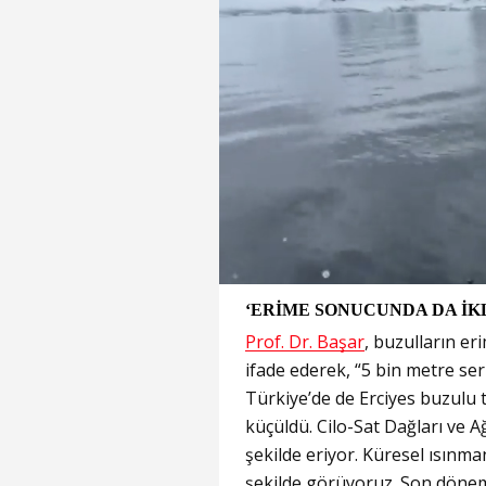
‘ERİME SONUCUNDA DA İK
Prof. Dr. Başar
, buzulların e
ifade ederek, “5 bin metre se
Türkiye’de de Erciyes buzulu 
küçüldü. Cilo-Sat Dağları ve 
şekilde eriyor. Küresel ısınma
şekilde görüyoruz. Son dönem