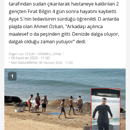
tarafından sudan çıkarılarak hastaneye kaldırılan 2
gençten Fırat Bilgin 4 gün sonra hayatını kaybetti.
Ayşe S.’nin tedavisinin sürdüğü öğrenildi. O anlarda
plajda olan Ahmet Özkan, "Arkadaşı açılınca
maalesef o da peşinden gitti. Denizde dalga oluyor,
dalgalı olduğu zaman yutuyor" dedi.
Doğan Can CESUR / İSTANBUL, (DHA)
• 06 Haziran 2026 - 11:00
• Son Güncelleme:
06 Haziran 2026 - 11:00
1