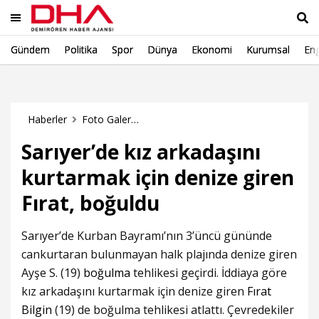
Gündem
Politika
Spor
Dünya
Ekonomi
Kurumsal
Eng
Ara
Haberler
Foto Galeri Haberleri
Sarıyer’de kız arkadaşını
kurtarmak için denize giren
Fırat, boğuldu
Sarıyer’de Kurban Bayramı’nın 3’üncü gününde
cankurtaran bulunmayan halk plajında denize giren
Ayşe S. (19)
boğulma
tehlikesi geçirdi. İddiaya göre
kız arkadaşını kurtarmak için denize giren
Fırat
Bilgin
(19) de boğulma tehlikesi atlattı. Çevredekiler