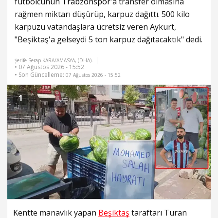
futbolcunun
Trabzonspor
'a transfer olmasına
rağmen miktarı düşürüp, karpuz dağıttı. 500 kilo
karpuzu vatandaşlara ücretsiz veren Aykurt,
"Beşiktaş'a gelseydi 5 ton karpuz dağıtacaktık" dedi.
Şerife Serap KARA/AMASYA, (DHA)-
• 07 Ağustos 2026 - 15:52
• Son Güncelleme:
07 Ağustos 2026 - 15:52
1
Kentte manavlık yapan
Beşiktaş
taraftarı Turan