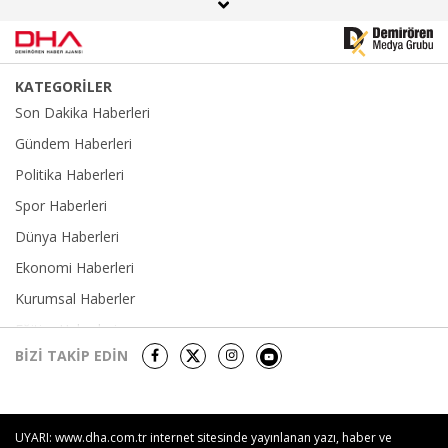
KATEGORİLER
Son Dakika Haberleri
Gündem Haberleri
Politika Haberleri
Spor Haberleri
Dünya Haberleri
Ekonomi Haberleri
Kurumsal Haberler
Eğitim Haberleri
BİZİ TAKİP EDİN
Yerel Haberler
Sağlık-Yaşam Haberleri
Kültür Sanat Haberleri
UYARI: www.dha.com.tr internet sitesinde yayınlanan yazı, haber ve