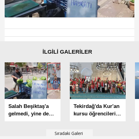
İLGİLİ GALERİLER
Salah Beşiktaş'a
Tekirdağ'da Kur'an
gelmedi, yine de
kursu öğrencileri,
ücretsiz karpuz
harçlıklarını
dağıttı
Filistin'e bağışladı
Sıradaki Galeri