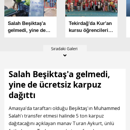
Salah Beşiktaş'a
Tekirdağ'da Kur'an
gelmedi, yine de
kursu öğrencileri,
ücretsiz karpuz
harçlıklarını
dağıttı
Filistin'e bağışladı
Sıradaki Galeri
Salah Beşiktaş'a gelmedi,
yine de ücretsiz karpuz
dağıttı
Amasya'da taraftarı olduğu
Beşiktaş
'ın
Muhammed
Salah
'ı transfer etmesi halinde 5 ton karpuz
dağıtacağını açıklayan manav Turan Aykurt, ünlü