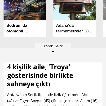
Bodrum'da
Adana’da
otomobil,
termometreler 38
börekçiye daldı: 2
dereceyi gördü
yaralı
Sıradaki Galeri
4 kişilik aile, 'Troya'
gösterisinde birlikte
sahneye çıktı
Antalya'nın Serik ilçesinde fizik öğretmeni Ahmet
(49) ve Figen Baygın (45) çifti ile çocukları Alkım (16)