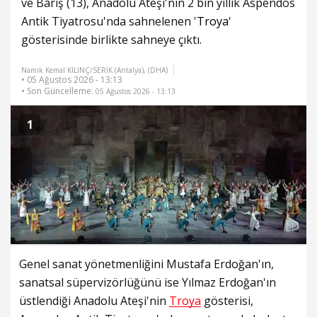
ve Barış (13), Anadolu Ateşi'nin 2 bin yıllık Aspendos
Antik Tiyatrosu'nda sahnelenen '
Troya
'
gösterisinde birlikte sahneye çıktı.
Namık Kemal KILINÇ/SERİK (Antalya), (DHA)
• 05 Ağustos 2026 - 13:13
• Son Güncelleme:
05 Ağustos 2026 - 13:13
1
Genel sanat yönetmenliğini Mustafa Erdoğan'ın,
sanatsal süpervizörlüğünü ise Yılmaz Erdoğan'ın
üstlendiği Anadolu Ateşi'nin
Troya
gösterisi,