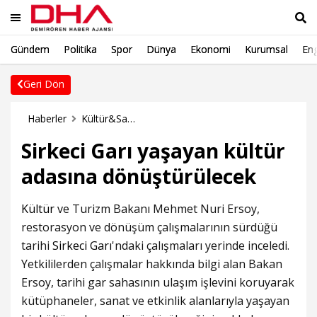
Gündem
Politika
Spor
Dünya
Ekonomi
Kurumsal
Eng
Ara
Geri Dön
Haberler
Kültür&Sanat Haberleri
Sirkeci Garı yaşayan kültür
adasına dönüştürülecek
Kültür
ve Turizm Bakanı Mehmet Nuri Ersoy,
restorasyon ve dönüşüm çalışmalarının sürdüğü
tarihi
Sirkeci Garı
'ndaki çalışmaları yerinde inceledi.
Yetkililerden çalışmalar hakkında bilgi alan Bakan
Ersoy, tarihi gar sahasının ulaşım işlevini koruyarak
kütüphaneler, sanat ve etkinlik alanlarıyla yaşayan