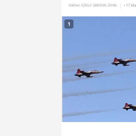
• 17 Ma
Gökhan İÇKİLLİ/ SAMSUN, (DHA)-
1