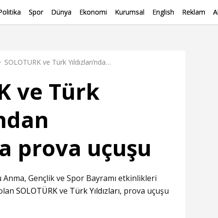
Politika
Spor
Dünya
Ekonomi
Kurumsal
English
Reklam
A
SOLOTÜRK ve Türk Yıldızları’ndan Samsun’da prova uçuşu
 ve Türk
’ndan
a prova uçuşu
 Anma, Gençlik ve Spor Bayramı etkinlikleri
 olan
SOLOTÜRK
ve
Türk Yıldızları
, prova uçuşu