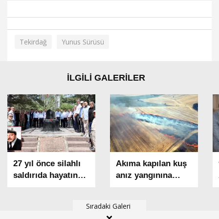
Tekirdağ
Yunus Sürüsü
İLGİLİ GALERİLER
27 yıl önce silahlı
Akıma kapılan kuş
saldırıda hayatın
anız yangınına
kaybeden madenci
neden oldu; 1500
başkanı anıldı
dekar alan zarar
Sıradaki Galeri
gördü