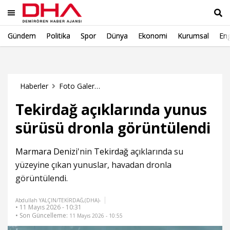
Gündem
Politika
Spor
Dünya
Ekonomi
Kurumsal
Eng
Ara
Haberler
Foto Galeri Haberleri
Tekirdağ açıklarında yunus
sürüsü dronla görüntülendi
Marmara Denizi
'nin
Tekirdağ
açıklarında su
yüzeyine çıkan yunuslar, havadan dronla
görüntülendi.
Abdullah YALÇIN/TEKİRDAĞ,(DHA)-
• 11 Mayıs 2026 - 10:31
• Son Güncelleme:
11 Mayıs 2026 - 10:55