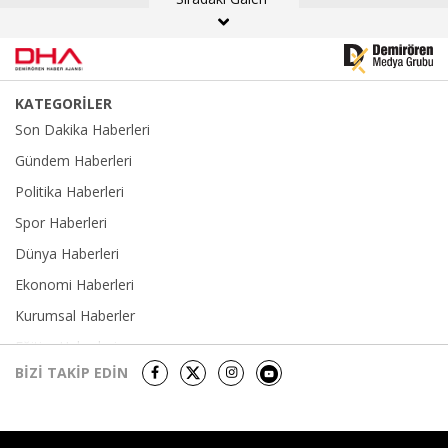
gördü
KATEGORİLER
Son Dakika Haberleri
Gündem Haberleri
Politika Haberleri
Spor Haberleri
Dünya Haberleri
Ekonomi Haberleri
Kurumsal Haberler
Eğitim Haberleri
BİZİ TAKİP EDİN
Yerel Haberler
Sağlık-Yaşam Haberleri
Kültür Sanat Haberleri