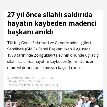
27 yıl önce silahlı saldırıda
hayatın kaybeden madenci
başkanı anıldı
Türk-İş
Genel Sekreteri ve Genel Maden İşçileri
Sendikası (
GMİS
) Genel Başkanı iken 6 Ağustos
1999 tarihinde
Zonguldak
’ta evinin önünde uğradığı
silahlı saldırıda hayatını kaybeden
Şemsi Denizer
,
ölüm yıl dönümünde mezarı başında anıldı.
Ali Sencer ARSLAN/ZONGULDAK, (DHA)-
• 06 Ağustos 2026 - 17:45
• Son Güncelleme:
06 Ağustos 2026 - 17:45
1