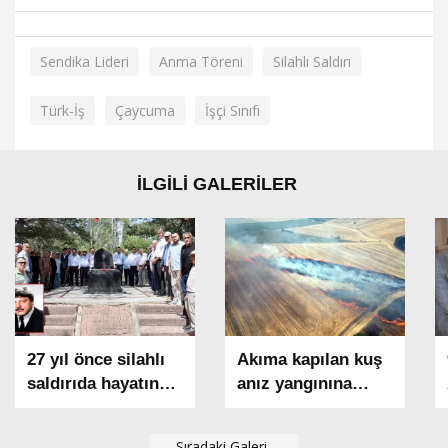
Sendika Lideri
Anma Töreni
Silahlı Saldırı
Türk-İş
Çaycuma
İşçi Sınıfı
İLGİLİ GALERİLER
27 yıl önce silahlı
Akıma kapılan kuş
saldırıda hayatın
anız yangınına
kaybeden madenci
neden oldu; 1500
başkanı anıldı
dekar alan zarar
Sıradaki Galeri