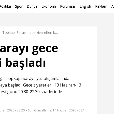
Politika
Spor
Dünya
Ekonomi
Kurumsal
English
Reklam
A
Topkapı Sarayı gece ziyaretleri başladı
arayı gece
i başladı
ğlı
Topkapı Sarayı
, yaz akşamlarında
maya başladı. Gece ziyaretleri, 13 Haziran-13
tesi günü 20.30-22.30 saatlerinde
ziran 2026 - 23:20
• Son Güncelleme:
14 Haziran 2026 - 08:14