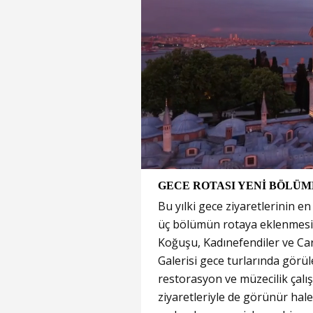
GECE ROTASI YENİ BÖLÜ
Bu yılki gece ziyaretlerinin e
üç bölümün rotaya eklenmesi
Koğuşu, Kadınefendiler ve Car
Galerisi gece turlarında görü
restorasyon ve müzecilik çal
ziyaretleriyle de görünür hale 