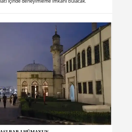
latı içinde deneyimleme imkanı bulacak.
TASI BAB-I HÜMAYUN