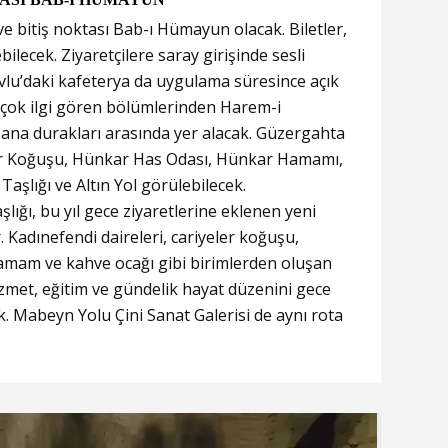
ve bitiş noktası Bab-ı Hümayun olacak. Biletler,
ilecek. Ziyaretçilere saray girişinde sesli
Avlu’daki kafeterya da uygulama süresince açık
 çok ilgi gören bölümlerinden Harem-i
 ana durakları arasında yer alacak. Güzergahta
lar Koğuşu, Hünkar Has Odası, Hünkar Hamamı,
aşlığı ve Altın Yol görülebilecek.
şlığı, bu yıl gece ziyaretlerine eklenen yeni
 Kadınefendi daireleri, cariyeler koğuşu,
hamam ve kahve ocağı gibi birimlerden oluşan
met, eğitim ve gündelik hayat düzenini gece
 Mabeyn Yolu Çini Sanat Galerisi de aynı rota