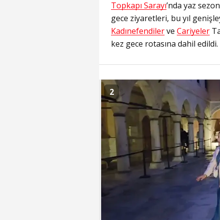
Topkapı Sarayı
’nda yaz sezon
gece ziyaretleri, bu yıl geniş
Kadınefendiler
ve
Cariyeler
Ta
kez gece rotasına dahil edildi.
2