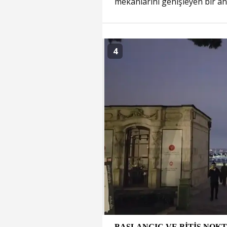
mekanlarını genişleyen bir an
4
BAŞLANGIÇ VE BİTİŞ NOK