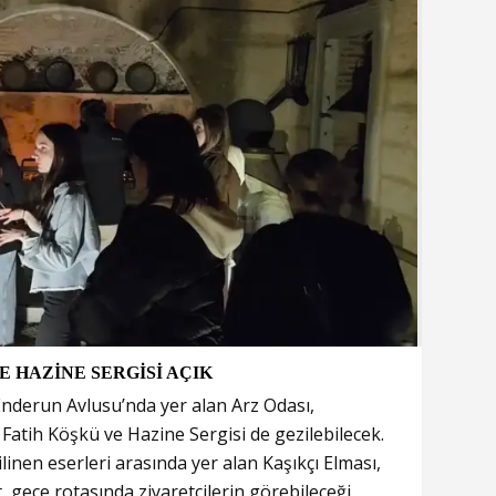
 HAZİNE SERGİSİ AÇIK
Enderun Avlusu’nda yer alan Arz Odası,
atih Köşkü ve Hazine Sergisi de gezilebilecek.
inen eserleri arasında yer alan Kaşıkçı Elması,
 gece rotasında ziyaretçilerin görebileceği