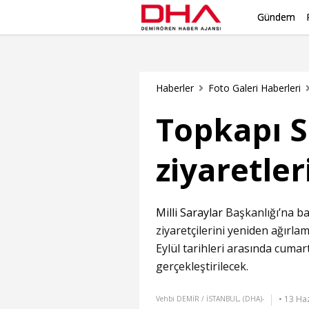
Gündem
Haberler
Foto Galeri Haberleri
Topkapı S
ziyaretler
Milli Saraylar
Başkanlığı’na ba
ziyaretçilerini yeniden ağırla
Eylül tarihleri arasında cumar
gerçekleştirilecek.
• 13 Ha
Vehbi DEMİR / İSTANBUL, (DHA)-