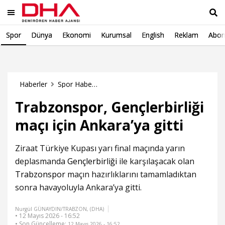
Spor
Dünya
Ekonomi
Kurumsal
English
Reklam
Abon
Ara
Haberler
Spor Haberleri
Trabzonspor, Gençlerbirliği
maçı için Ankara’ya gitti
Ziraat Türkiye Kupası yarı final maçında yarın
deplasmanda
Gençlerbirliği
ile karşılaşacak olan
Trabzonspor
maçın hazırlıklarını tamamladıktan
sonra havayoluyla Ankara’ya gitti.
Nurgül GÜNAYDIN/TRABZON, (DHA)
• 12 Mayıs 2026 - 16:52
• Son Güncelleme:
12 Mayıs 2026 - 16:52