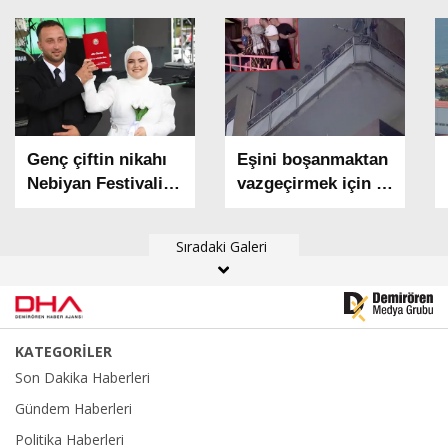
Genç çiftin nikahı
Eşini boşanmaktan
Nebiyan Festivali
vazgeçirmek için 2
sahnesinde kıyıldı
çocuğunu balkonda
alıkoydu; polis
Sıradaki Galeri
tarafından etkisiz
hale getirildi
KATEGORİLER
Son Dakika Haberleri
Gündem Haberleri
Politika Haberleri