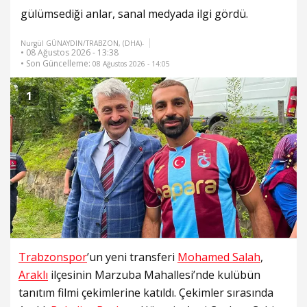
gülümsediği anlar, sanal medyada ilgi gördü.
Nurgül GÜNAYDIN/TRABZON, (DHA)-
• 08 Ağustos 2026 - 13:38
• Son Güncelleme:
08 Ağustos 2026 - 14:05
1
Trabzonspor
’un yeni transferi
Mohamed Salah
,
Araklı
ilçesinin Marzuba Mahallesi’nde kulübün
tanıtım filmi çekimlerine katıldı. Çekimler sırasında