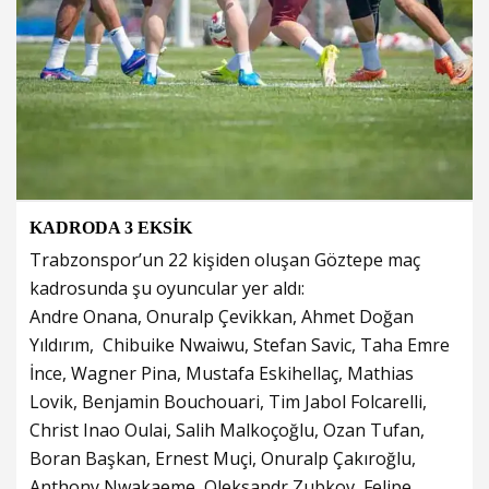
KADRODA 3 EKSİK
Trabzonspor’un 22 kişiden oluşan Göztepe maç
kadrosunda şu oyuncular yer aldı:
Andre Onana, Onuralp Çevikkan, Ahmet Doğan
Yıldırım, ⁠ Chibuike Nwaiwu, Stefan Savic, Taha Emre
İnce, Wagner Pina, Mustafa Eskihellaç, Mathias
Lovik, Benjamin Bouchouari, Tim Jabol Folcarelli,
Christ Inao Oulai, Salih Malkoçoğlu, Ozan Tufan,
Boran Başkan, Ernest Muçi, Onuralp Çakıroğlu,
Anthony Nwakaeme, Oleksandr Zubkov, Felipe