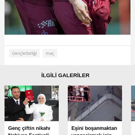
Gençlerbirliği
maç
İLGİLİ GALERİLER
Genç çiftin nikahı
Eşini boşanmaktan