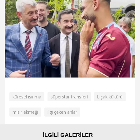
küresel ısınma
süperstar transferi
bıçak kültürü
mısır ekmeği
ilgi çeken anlar
İLGİLİ GALERİLER