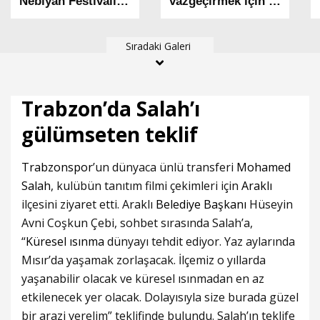
Nebiyan Festivali
vazgeçirmek için 2
sahnesinde kıyıldı
çocuğunu balkonda
alıkoydu; polis
Sıradaki Galeri
tarafından etkisiz
hale getirildi
Trabzon’da Salah’ı
gülümseten teklif
Trabzonspor
’un dünyaca ünlü transferi
Mohamed
Salah
, kulübün tanıtım filmi çekimleri için
Araklı
ilçesini ziyaret etti. Araklı
Belediye Başkanı
Hüseyin
Avni Coşkun Çebi, sohbet sırasında Salah’a,
“
Küresel ısınma
dünyayı tehdit ediyor. Yaz aylarında
Mısır’da yaşamak zorlaşacak. İlçemiz o yıllarda
yaşanabilir olacak ve küresel ısınmadan en az
etkilenecek yer olacak. Dolayısıyla size burada güzel
bir arazi verelim” teklifinde bulundu. Salah’ın teklife