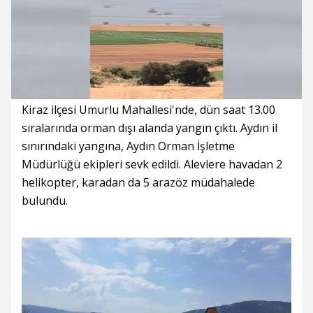
Süre
Toplam
Süre
/
Yükleniyor
Yüklendi
:
:
0%
0%
Kiraz ilçesi Umurlu Mahallesi'nde, dün saat 13.00
sıralarında orman dışı alanda yangın çıktı. Aydın il
sınırındaki yangına, Aydın Orman İşletme
Müdürlüğü ekipleri sevk edildi. Alevlere havadan 2
helikopter, karadan da 5 arazöz müdahalede
bulundu.