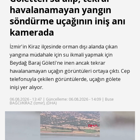
havalanamayan yangın
söndürme uçağının iniş anı
kamerada
İzmir'in Kiraz ilçesinde orman dışı alanda çıkan
yangına müdahale için su ikmali yapmak için
Beydağ Baraj Göleti'ne inen ancak tekrar
havalanamayan uçağın görüntüleri ortaya çıktı. Cep
telefonuyla çekilen görüntülerde, uçağın gölete
inişi yer alıyor.
06.08.2026 - 13:47 |
Güncelleme: 06.08.2026 - 14:09
| Buse
BAĞCI/KİRAZ (İzmir), (DHA)