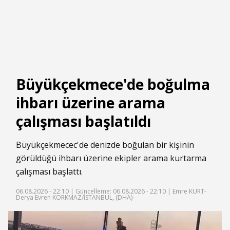
Büyükçekmece'de boğulma
ihbarı üzerine arama
çalışması başlatıldı
Büyükçekmecec'de denizde boğulan bir kişinin
görüldüğü ihbarı üzerine ekipler arama kurtarma
çalışması başlattı.
06.08.2026 - 22:10 |
Güncelleme: 06.08.2026 - 22:10
| Emre KURT-
Derya Evren KORKMAZ/İSTANBUL, (DHA)-