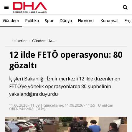
Gündem
Politika
Spor
Dünya
Ekonomi
Kurumsal
Engl
Ara
Haberler
Gündem Haberleri
12 ilde FETÖ operasyonu: 80
gözaltı
İçişleri Bakanlığı, İzmir merkezli 12 ilde düzenlenen
FETÖ’ye yönelik operasyonlarda 80 şüphelinin
yakalandığını duyurdu.
11.06.2026 - 11:09 |
Güncelleme: 11.06.2026 - 11:55
| Umutcan
ÖREN/ANKARA, (DHA)-