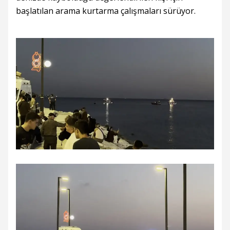
başlatılan arama kurtarma çalışmaları sürüyor.