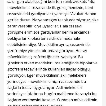
saldırgan olabileceğini belirten sanık avukatı, "Biz
müvekkilimle cezaevinde ilk görüşmemizde, beni
cezaevindeki gardiyanlar uyarmıştı. 'Avukat Hanım
geride durun. Ne yapacağını tespit edemiyoruz, size
zarar verebilir' diye uyardılar. Hala cezaevi
görüşmelerimizde gardiyanlar benim arkamda
bekliyorlar ki olası bir saldırıda müdahale
edebilsinler diye. Müvekkilim ayrıca cezaevinde
şizofreniye yönelik bir tedavi görüyor. Her ay
müvekkilime şizofreni iğneleri yapılıyor. Bu
iğnelerin etken maddeleri incelendiğinde bipolar ve
şizofreni tedavilerinde kullanılan ilaçlar olduğu
görülüyor. Eğer müvekkilimin akli melekeleri
yerindeyse, müvekkilime niçin cezaevinde bu
ilaçlarla tedavi uygulanıyor. Akli melekeleri
yerindeyse biz bunu bugün mahkeme kararıyla bu
ilaçların verilmesini keselim. O zaman müvekkilimin