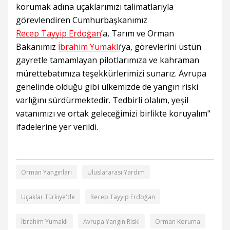
korumak adına uçaklarımızı talimatlarıyla
görevlendiren Cumhurbaşkanımız
Recep Tayyip Erdoğan
’a, Tarım ve Orman
Bakanımız
İbrahim Yumaklı
’ya, görevlerini üstün
gayretle tamamlayan pilotlarımıza ve kahraman
mürettebatımıza teşekkürlerimizi sunarız. Avrupa
genelinde olduğu gibi ülkemizde de yangın riski
varlığını sürdürmektedir. Tedbirli olalım, yeşil
vatanımızı ve ortak geleceğimizi birlikte koruyalım"
ifadelerine yer verildi.
Orman Yangınları
Uluslararası Yardım
Uçaklar Türkiye'de
Recep Tayyip Erdoğan
İbrahim Yumaklı
Avrupa Yangın Riski
Orman Koruma