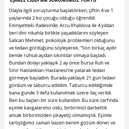
'EŞİMLE CİDDİ BİR SORUNUMUZ YOKTU'
Olayla ilgili soruşturma başlatılırken, çiftin 4 ve 1
yaşlarında 2 kız çocuğu olduğu öğrenildi.
Emniyetteki ifadesinde; Arzu Khalılova ile 4 yıldan
beri dini nikahla birlikte yaşadıklarını söyleyen
Salican Mehmet, psikolojik problemleri olduğunu
ve tedavi gördüğünü söyleyerek, "Son birkaç aydır
bende ruhsal açıdan sıkıntılar olmaya başladı.
Bundan dolayı yaklaşık 2 ay önce Bursa Ruh ve
Sinir Hastalıkları Hastanesi’ne yatarak tedavi
görmeye başladım. Burada yaklaşık 21 gün tedavi
gördüm ve taburcu edildim. Taburcu edildiğimde
bana günde 3 defa kullanılmak üzere ilaç verildi.
Ben bu ilaçları bir süre kullandım. Bu süre zarfında
eşimle kavgalarımız oldu, birbirimizi darbettik
ancak birbirimizden şikayetçi olmamıştık. Eşimle
tartıştığımız zaman bazen benim gözüm döner ve