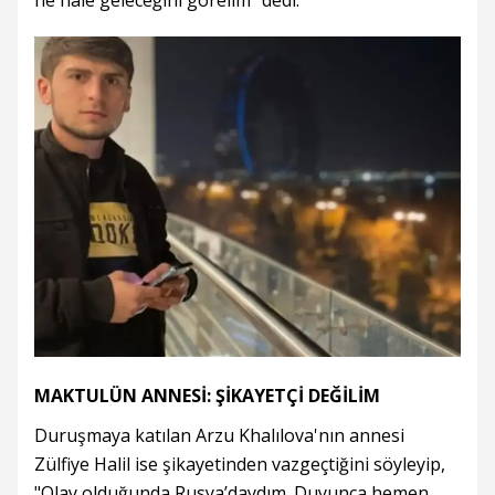
ne hale geleceğini görelim" dedi.
MAKTULÜN ANNESİ: ŞİKAYETÇİ DEĞİLİM
Duruşmaya katılan Arzu Khalılova'nın annesi
Zülfiye Halil ise şikayetinden vazgeçtiğini söyleyip,
"Olay olduğunda Rusya’daydım. Duyunca hemen