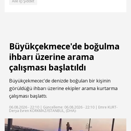
Aile İçi Şiddet
Büyükçekmece'de boğulma
ihbarı üzerine arama
çalışması başlatıldı
Büyükçekmecec'de denizde boğulan bir kişinin
görüldüğü ihbarı üzerine ekipler arama kurtarma
çalışması başlattı.
06.08.2026 - 22:10 |
Güncelleme: 06.08.2026 - 22:10
| Emre KURT-
Derya Evren KORKMAZ/İSTANBUL, (DHA)-