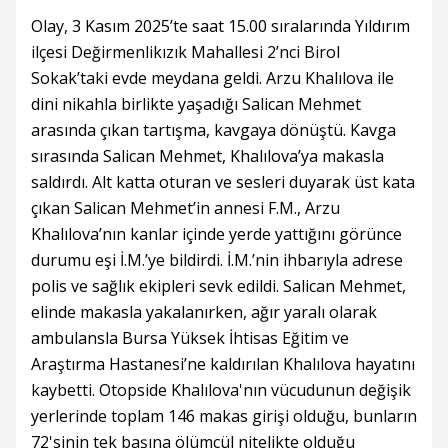
Olay, 3 Kasım 2025’te saat 15.00 sıralarında Yıldırım
ilçesi Değirmenlikızık Mahallesi 2’nci Birol
Sokak’taki evde meydana geldi. Arzu Khalılova ile
dini nikahla birlikte yaşadığı Salican Mehmet
arasında çıkan tartışma, kavgaya dönüştü. Kavga
sırasında Salican Mehmet, Khalılova’ya makasla
saldırdı. Alt katta oturan ve sesleri duyarak üst kata
çıkan Salican Mehmet’in annesi F.M., Arzu
Khalılova’nın kanlar içinde yerde yattığını görünce
durumu eşi İ.M.’ye bildirdi. İ.M.’nin ihbarıyla adrese
polis ve sağlık ekipleri sevk edildi. Salican Mehmet,
elinde makasla yakalanırken, ağır yaralı olarak
ambulansla Bursa Yüksek İhtisas Eğitim ve
Araştırma Hastanesi’ne kaldırılan Khalılova hayatını
kaybetti. Otopside Khalılova'nın vücudunun değişik
yerlerinde toplam 146 makas girişi olduğu, bunların
72'sinin tek başına ölümcül nitelikte olduğu