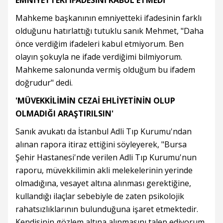
EMNİYETTEKİ İFADESİNİ KABUL ETMEDİ
Mahkeme başkanının emniyetteki ifadesinin farklı
olduğunu hatırlattığı tutuklu sanık Mehmet, "Daha
önce verdiğim ifadeleri kabul etmiyorum. Ben
olayın şokuyla ne ifade verdiğimi bilmiyorum.
Mahkeme salonunda vermiş olduğum bu ifadem
doğrudur" dedi.
'MÜVEKKİLİMİN CEZAİ EHLİYETİNİN OLUP
OLMADIĞI ARAŞTIRILSIN'
Sanık avukatı da İstanbul Adli Tıp Kurumu'ndan
alınan rapora itiraz ettiğini söyleyerek, "Bursa
Şehir Hastanesi'nde verilen Adli Tıp Kurumu'nun
raporu, müvekkilimin akli melekelerinin yerinde
olmadığına, vesayet altına alınması gerektiğine,
kullandığı ilaçlar sebebiyle de zaten psikolojik
rahatsızlıklarının bulunduğuna işaret etmektedir.
Kendisinin gözlem altına alınmasını talep ediyorum.