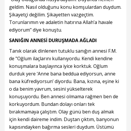
geldim. Nasıl olduğunu konu komşulardan duydum.
Şikayetçi değilim. Şikayetten vazgeçtim.
Torunlarımın ve adaletin hatırına Allah’a havale
ediyorum" diye konuştu.
SANIĞIN ANNESİ DURUŞMADA AĞLADI
Tanık olarak dinlenen tutuklu sanığın annesi F.M.
de "Oğlum ilaçlarını kullanıyordu. Kendi kendine
konuşmalara başlayınca iyice korktuk. Oğlum
durduk yere ‘Anne bana beddua ediyorsun, anne
bana küfrediyorsun’ diyordu. Bana, kızına, eşine ki
o da benim yavrum, sesini yükselterek
konuşuyordu. Ben annesi olmama rağmen ben de
korkuyordum. Bundan dolayı onları tek
bırakmamaya çalıştım. Olay günü ben duş almak
için kendi daireme indim. Duştan çıktım, banyonun
kapısındayken bağırma sesleri duydum. Üstümü