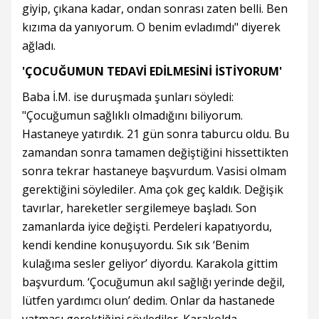
giyip, çıkana kadar, ondan sonrası zaten belli. Ben
kızıma da yanıyorum. O benim evladımdı" diyerek
ağladı.
'ÇOCUĞUMUN TEDAVİ EDİLMESİNİ İSTİYORUM'
Baba İ.M. ise duruşmada şunları söyledi:
"Çocuğumun sağlıklı olmadığını biliyorum.
Hastaneye yatırdık. 21 gün sonra taburcu oldu. Bu
zamandan sonra tamamen değiştiğini hissettikten
sonra tekrar hastaneye başvurdum. Vasisi olmam
gerektiğini söylediler. Ama çok geç kaldık. Değişik
tavırlar, hareketler sergilemeye başladı. Son
zamanlarda iyice değişti. Perdeleri kapatıyordu,
kendi kendine konuşuyordu. Sık sık ‘Benim
kulağıma sesler geliyor’ diyordu. Karakola gittim
başvurdum. ‘Çocuğumun akıl sağlığı yerinde değil,
lütfen yardımcı olun’ dedim. Onlar da hastanede
yatması gerektiğini söylediler. Karakolda,