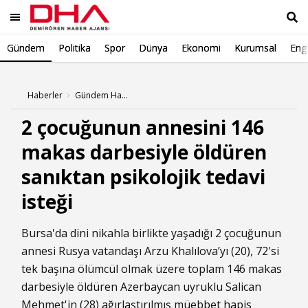
Gündem
Politika
Spor
Dünya
Ekonomi
Kurumsal
Engl
Ara
Haberler
Gündem Haberleri
2 çocuğunun annesini 146
makas darbesiyle öldüren
sanıktan psikolojik tedavi
isteği
Bursa'da dini nikahla birlikte yaşadığı 2 çocuğunun
annesi Rusya vatandaşı Arzu Khalılova’yı (20), 72'si
tek başına ölümcül olmak üzere toplam 146 makas
darbesiyle öldüren Azerbaycan uyruklu Salican
Mehmet'in (28) ağırlaştırılmış müebbet hapis