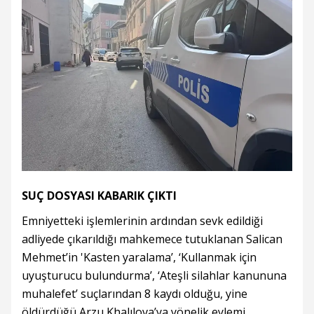
SUÇ DOSYASI KABARIK ÇIKTI
Emniyetteki işlemlerinin ardından sevk edildiği
adliyede çıkarıldığı mahkemece tutuklanan Salican
Mehmet’in 'Kasten yaralama’, ‘Kullanmak için
uyuşturucu bulundurma’, ‘Ateşli silahlar kanununa
muhalefet’ suçlarından 8 kaydı olduğu, yine
öldürdüğü Arzu Khalılova’ya yönelik eylemi