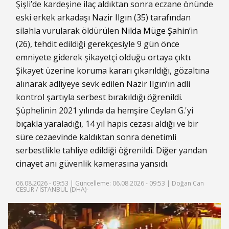
Şişli’de kardeşine ilaç aldıktan sonra eczane önünde
eski erkek arkadaşı
Nazir Ilgın
(35) tarafından
silahla vurularak öldürülen
Nilda Müge Şahin
’in
(26), tehdit edildiği gerekçesiyle 9 gün önce
emniyete giderek şikayetçi olduğu ortaya çıktı.
Şikayet üzerine koruma kararı çıkarıldığı, gözaltına
alınarak adliyeye sevk edilen Nazir Ilgın’ın adli
kontrol şartıyla serbest bırakıldığı öğrenildi.
Şüphelinin 2021 yılında da hemşire Ceylan G.'yi
bıçakla yaraladığı, 14 yıl hapis cezası aldığı ve bir
süre cezaevinde kaldıktan sonra denetimli
serbestlikle tahliye edildiği öğrenildi. Diğer yandan
cinayet
anı güvenlik kamerasına yansıdı.
06.08.2026 - 09:53 |
Güncelleme: 06.08.2026 - 09:53
| Doğan Can
CESUR / İSTANBUL (DHA)-