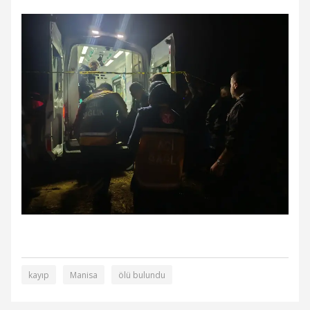
kayıp
Manisa
ölü bulundu