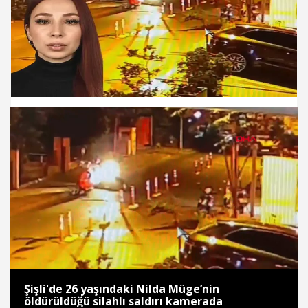
Süre
Toplam
Süre
/
Yükleniyor
Yüklendi
:
:
0%
0%
Şişli'de 26 yaşındaki Nilda Müge’nin
öldürüldüğü silahlı saldırı kamerada