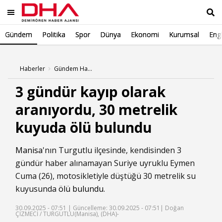
Gündem
Politika
Spor
Dünya
Ekonomi
Kurumsal
Engl
Ara
Haberler
Gündem Haberleri
3 gündür kayıp olarak
aranıyordu, 30 metrelik
kuyuda ölü bulundu
Manisa
'nın Turgutlu ilçesinde, kendisinden 3
gündür haber alınamayan Suriye uyruklu Eymen
Cuma (26), motosikletiyle düştüğü 30 metrelik su
kuyusunda
ölü bulundu
.
30.09.2025 - 07:51 |
Güncelleme: 30.09.2025 - 07:51
| Doğan
ÇİZMECİ / TURGUTLU(Manisa), (DHA)-