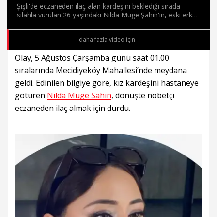
Şişli'de eczaneden ilaç alan kardeşini beklediği sırada
silahla vurulan 26 yaşındaki Nilda Müge Şahin'in, eski erkek
arkadaşı Nazir Ilgın (35) tarafından öldürüldüğü anların
güvenlik kamerası görüntüleri ortaya çıktı.
daha fazla video için
Olay, 5 Ağustos Çarşamba günü saat 01.00
sıralarında Mecidiyeköy Mahallesi’nde meydana
geldi. Edinilen bilgiye göre, kız kardeşini hastaneye
götüren
Nilda Müge Şahin
, dönüşte nöbetçi
eczaneden ilaç almak için durdu.