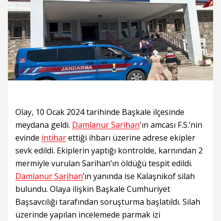
Olay, 10 Ocak 2024 tarihinde Başkale ilçesinde
meydana geldi.
Damlanur Sarihan
'ın amcası F.S.’nin
evinde
intihar
ettiği ihbarı üzerine adrese ekipler
sevk edildi. Ekiplerin yaptığı kontrolde, karnından 2
mermiyle vurulan Sarihan’ın öldüğü tespit edildi.
Damlanur Sarihan
’ın yanında ise Kalaşnikof silah
bulundu. Olaya ilişkin Başkale Cumhuriyet
Başsavcılığı tarafından soruşturma başlatıldı. Silah
üzerinde yapılan incelemede parmak izi