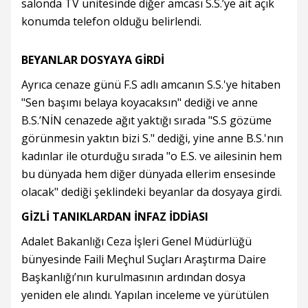
salonda TV ünitesinde diğer amcası S.S.’ye ait açık
konumda telefon olduğu belirlendi.
BEYANLAR DOSYAYA GİRDİ
Ayrıca cenaze günü F.S adlı amcanın S.S.'ye hitaben
"Sen başımı belaya koyacaksın" dediği ve anne
B.S.’NİN cenazede ağıt yaktığı sırada "S.S gözüme
görünmesin yaktın bizi S." dediği, yine anne B.S.'nın
kadınlar ile oturduğu sırada "o E.S. ve ailesinin hem
bu dünyada hem diğer dünyada ellerim ensesinde
olacak" dediği şeklindeki beyanlar da dosyaya girdi.
GİZLİ TANIKLARDAN İNFAZ İDDİASI
Adalet Bakanlığı Ceza İşleri Genel Müdürlüğü
bünyesinde Faili Meçhul Suçları Araştırma Daire
Başkanlığı’nın kurulmasının ardından dosya
yeniden ele alındı. Yapılan inceleme ve yürütülen