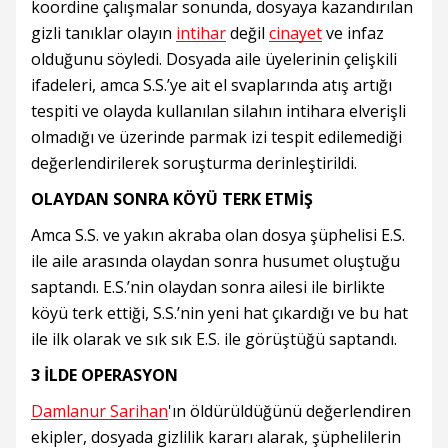
koordine çalışmalar sonunda, dosyaya kazandırılan
gizli tanıklar olayın
intihar
değil
cinayet
ve infaz
olduğunu söyledi. Dosyada aile üyelerinin çelişkili
ifadeleri, amca S.S.’ye ait el svaplarında atış artığı
tespiti ve olayda kullanılan silahın intihara elverişli
olmadığı ve üzerinde parmak izi tespit edilemediği
değerlendirilerek soruşturma derinleştirildi.
OLAYDAN SONRA KÖYÜ TERK ETMİŞ
Amca S.S. ve yakın akraba olan dosya şüphelisi E.S.
ile aile arasında olaydan sonra husumet oluştuğu
saptandı. E.S.’nin olaydan sonra ailesi ile birlikte
köyü terk ettiği, S.S.’nin yeni hat çıkardığı ve bu hat
ile ilk olarak ve sık sık E.S. ile görüştüğü saptandı.
3 İLDE OPERASYON
Damlanur Sarihan
'ın öldürüldüğünü değerlendiren
ekipler, dosyada gizlilik kararı alarak, şüphelilerin