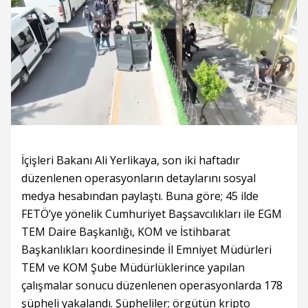
Süre
Toplam
Süre
/
Yükleniyor
Yüklendi
:
:
0%
0%
İçişleri Bakanı Ali Yerlikaya, son iki haftadır
düzenlenen operasyonların detaylarını sosyal
medya hesabından paylaştı. Buna göre; 45 ilde
FETÖ’ye yönelik Cumhuriyet Başsavcılıkları ile EGM
TEM Daire Başkanlığı, KOM ve İstihbarat
Başkanlıkları koordinesinde İl Emniyet Müdürleri
TEM ve KOM Şube Müdürlüklerince yapılan
çalışmalar sonucu düzenlenen operasyonlarda 178
şüpheli yakalandı. Şüpheliler; örgütün kripto