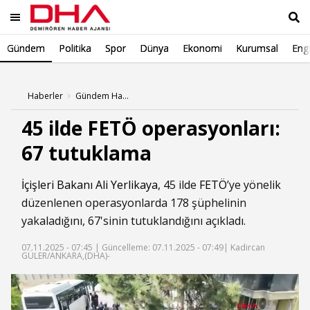
Gündem
Politika
Spor
Dünya
Ekonomi
Kurumsal
Engl
Ara
Haberler
Gündem Haberleri
45 ilde FETÖ operasyonları:
67 tutuklama
İçişleri Bakanı Ali Yerlikaya
, 45 ilde
FETÖ
’ye yönelik
düzenlenen operasyonlarda 178 şüphelinin
yakaladığını, 67'sinin tutuklandığını açıkladı.
07.11.2025 - 07:45 |
Güncelleme: 07.11.2025 - 07:49
| Kadircan
GÜLER/ANKARA,(DHA)-