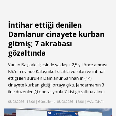
İntihar ettiği denilen
Damlanur cinayete kurban
gitmiş; 7 akrabası
gözaltında
Van'ın Başkale ilçesinde yaklaşık 2,5 yıl önce amcası
F.S.’nin evinde Kalaşnikof silahla vurulan ve
intihar
ettiği ileri sürülen
Damlanur Sarihan
'ın (14)
cinayete kurban gittiği ortaya çıktı. Jandarmanın 3
ilde düzenlediği operasyonla 7 kişi gözaltına alındı.
08.08.2026 - 16:06 |
Güncelleme: 08.08.2026 - 16:06
| VAN, (DHA)-