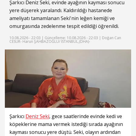
Şarkıcı
Deniz Seki
, evinde ayağının kayması sonucu
yere düşerek yaralandı. Kaldırıldığı hastanede
ameliyatı tamamlanan Seki'nin leğen kemiği ve
omurgasında zedelenme tespit edildiği öğrenildi.
10.08.2026 - 22:03 |
Güncelleme: 10.08.2026 - 22:03
| Doğan Can
CESUR- Harun ŞAHBAZOĞLU/ İSTANBUL,(DHA)-
Şarkıcı
Deniz Seki
, gece saatlerinde evinde kedi ve
köpeklerine mama vermek istediği sırada ayağının
kayması sonucu yere düştü. Seki, olayın ardından