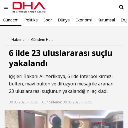
Gündem
Politika
Spor
Dünya
Ekonomi
Kurumsal
Engl
Ara
Haberler
Gündem Haberleri
6 ilde 23 uluslararası suçlu
yakalandı
İçişleri Bakanı Ali Yerlikaya, 6 ilde Interpol kırmızı
bülten, mavi bülten ve difüzyon mesajı ile aranan
23 uluslararası suçlunun yakalandığını açıkladı.
30.05.2025 - 08:30 |
Güncelleme: 30.05.2025 - 08:55