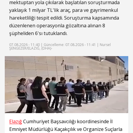
mektuptan yola çıkılarak başlatılan soruşturmada
yaklaşık 1 milyar TL'lik araç, para ve gayrimenkul
hareketliliği tespit edildi. Soruşturma kapsamında
düzenlenen operasyonla gözaltına alınan 8
şüpheliden 6'sı tutuklandı.
07.08.2026 - 11:40 |
Güncelleme: 07.08.2026 - 11:41
| Nursel
ŞENGEZER/ELAZIĞ, (DHA)-
Elazığ
Cumhuriyet Başsavcılığı koordinesinde İl
Emniyet Müdürlüğü Kaçakçılık ve Organize Suçlarla