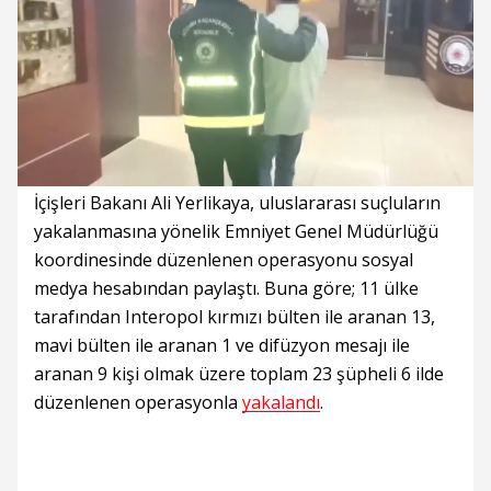
Süre
Toplam
Süre
/
Yükleniyor
Yüklendi
:
:
0%
0%
İçişleri Bakanı Ali Yerlikaya, uluslararası suçluların
yakalanmasına yönelik Emniyet Genel Müdürlüğü
koordinesinde düzenlenen operasyonu sosyal
medya hesabından paylaştı. Buna göre; 11 ülke
tarafından Interopol kırmızı bülten ile aranan 13,
mavi bülten ile aranan 1 ve difüzyon mesajı ile
aranan 9 kişi olmak üzere toplam 23 şüpheli 6 ilde
düzenlenen operasyonla
yakalandı
.