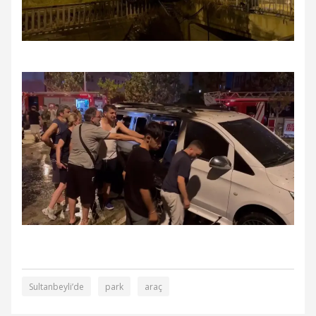
Sultanbeyli’de
park
araç