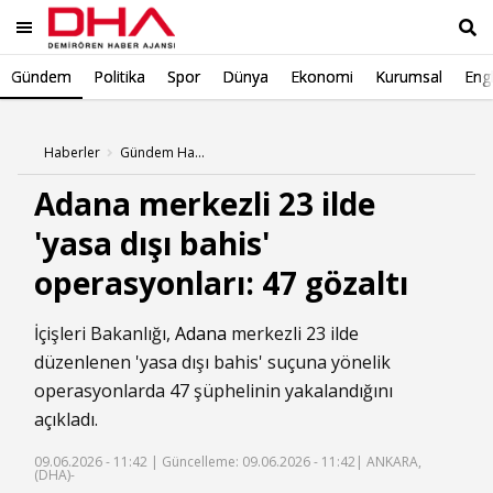
Gündem
Politika
Spor
Dünya
Ekonomi
Kurumsal
Engl
Ara
Haberler
Gündem Haberleri
Adana merkezli 23 ilde
'yasa dışı bahis'
operasyonları: 47 gözaltı
İçişleri Bakanlığı,
Adana
merkezli 23 ilde
düzenlenen 'yasa dışı bahis' suçuna yönelik
operasyonlarda 47 şüphelinin yakalandığını
açıkladı.
09.06.2026 - 11:42 |
Güncelleme: 09.06.2026 - 11:42
| ANKARA,
(DHA)-