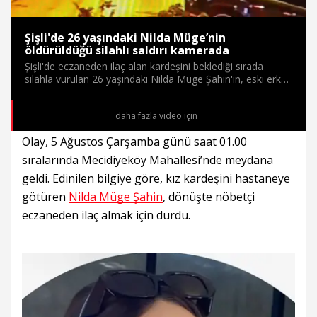
Süre
/
Yükleniyor
Yüklendi
:
:
0%
0%
Şişli'de 26 yaşındaki Nilda Müge’nin
öldürüldüğü silahlı saldırı kamerada
Şişli'de eczaneden ilaç alan kardeşini beklediği sırada
silahla vurulan 26 yaşındaki Nilda Müge Şahin'in, eski erkek
arkadaşı Nazir Ilgın (35) tarafından öldürüldüğü anların
güvenlik kamerası görüntüleri ortaya çıktı.
daha fazla video için
Olay, 5 Ağustos Çarşamba günü saat 01.00
sıralarında Mecidiyeköy Mahallesi’nde meydana
geldi. Edinilen bilgiye göre, kız kardeşini hastaneye
götüren
Nilda Müge Şahin
, dönüşte nöbetçi
eczaneden ilaç almak için durdu.