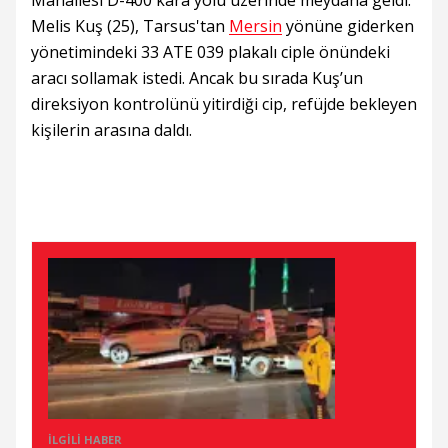
Mahallesi D-400 kara yolu üzerinde meydana geldi.
Melis Kuş (25), Tarsus'tan
Mersin
yönüne giderken
yönetimindeki 33 ATE 039 plakalı ciple önündeki
aracı sollamak istedi. Ancak bu sırada Kuş’un
direksiyon kontrolünü yitirdiği cip, refüjde bekleyen
kişilerin arasına daldı.
İLGILI HABER