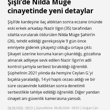
Şişli’de Nilda Müge
cinayetinde yeni detaylar
Şişli’de kardeşine ilaç aldıktan sonra eczane önünde
eski erkek arkadaşı
Nazir Ilgın
(35) tarafından
silahla vurularak öldürülen
Nilda Müge Şahin
’in
(26), tehdit edildiği gerekçesiyle 9 gün önce
emniyete giderek şikayetçi olduğu ortaya çıktı.
Şikayet üzerine koruma kararı çıkarıldığı, gözaltına
alınarak adliyeye sevk edilen Nazir Ilgın’ın adli
kontrol şartıyla serbest bırakıldığı öğrenildi.
Şüphelinin 2021 yılında da hemşire Ceylan G.'yi
bıçakla yaraladığı, 14 yıl hapis cezası aldığı ve bir
süre cezaevinde kaldıktan sonra denetimli
serbestlikle tahliye edildiği öğrenildi. Diğer yandan
cinayet
anı güvenlik kamerasına yansıdı.
06.08.2026 - 09:53 |
Güncelleme: 06.08.2026 - 09:53
| Doğan Can