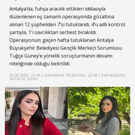
Antalya
’da, fuhşa aracılık ettikleri iddiasıyla
düzenlenen eş zamanlı operasyonda gözaltına
alınan 12 şüpheliden 7’si tutuklandı, 4’ü adli kontrol
şartıyla, 1'i savcılıktan serbest bırakıldı.
Operasyonun; geçen hafta tutuklanan Antalya
Büyükşehir Belediyesi Gençlik Merkezi Sorumlusu
Tuğçe Güney’e yönelik soruşturmanın devamı
niteliğinde olduğu belirtildi.
05.08.2026 - 22:48 |
Güncelleme: 05.08.2026 - 22:48
| İrem BAŞDAŞ/
ANTALYA, (DHA)-