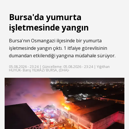
Bursa'da yumurta
işletmesinde yangın
Bursa'nın Osmangazi ilçesinde bir yumurta
işletmesinde yangın çıktı. 1 itfaiye görevlisinin
dumandan etkilendiği yangına müdahale sürüyor.
05.08.2026 - 23:24 |
Güncelleme: 05.08.2026 - 23:24
| Yiğithan
HÜYÜK- Barış YILMAZ/ BURSA, (DHA)-