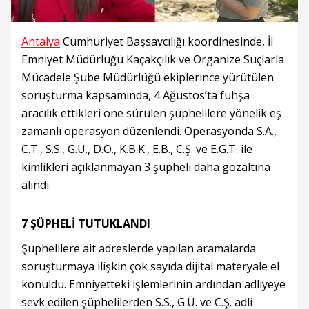
Antalya
Cumhuriyet Başsavcılığı koordinesinde, İl
Emniyet Müdürlüğü Kaçakçılık ve Organize Suçlarla
Mücadele Şube Müdürlüğü ekiplerince yürütülen
soruşturma kapsamında, 4 Ağustos’ta fuhşa
aracılık ettikleri öne sürülen şüphelilere yönelik eş
zamanlı operasyon düzenlendi. Operasyonda S.A.,
C.T., S.S., G.Ü., D.Ö., K.B.K., E.B., C.Ş. ve E.G.T. ile
kimlikleri açıklanmayan 3 şüpheli daha gözaltına
alındı.
7 ŞÜPHELİ TUTUKLANDI
Şüphelilere ait adreslerde yapılan aramalarda
soruşturmaya ilişkin çok sayıda dijital materyale el
konuldu. Emniyetteki işlemlerinin ardından adliyeye
sevk edilen şüphelilerden S.S., G.Ü. ve C.Ş. adli