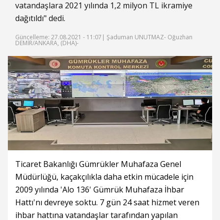
vatandaşlara 2021 yılında 1,2 milyon TL ikramiye
dağıtıldı" dedi.
Güncelleme: 27.08.2021 - 11:07
| Şaduman UNUTMAZ- Oğuzhan
DEMİR/ANKARA, (DHA)-
Ticaret Bakanlığı Gümrükler Muhafaza Genel
Müdürlüğü, kaçakçılıkla daha etkin mücadele için
2009 yılında 'Alo 136' Gümrük Muhafaza İhbar
Hattı'nı devreye soktu. 7 gün 24 saat hizmet veren
ihbar hattına vatandaşlar tarafından yapılan