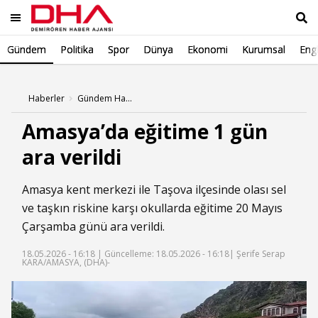
Gündem
Politika
Spor
Dünya
Ekonomi
Kurumsal
Engl
Ara
Haberler
Gündem Haberleri
Amasya’da eğitime 1 gün
ara verildi
Amasya kent merkezi ile Taşova ilçesinde olası sel
ve taşkın riskine karşı okullarda eğitime 20 Mayıs
Çarşamba günü ara verildi.
18.05.2026 - 16:18 |
Güncelleme: 18.05.2026 - 16:18
| Şerife Serap
KARA/AMASYA, (DHA)-