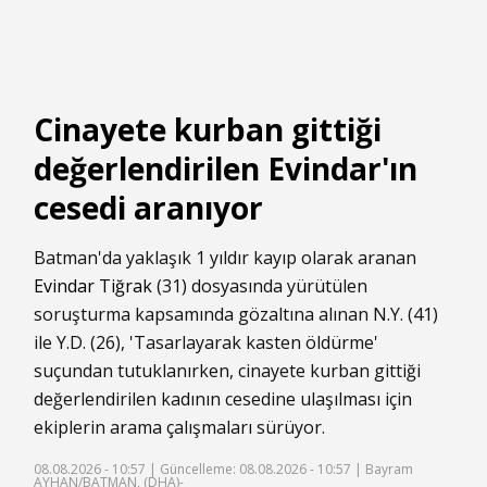
Cinayete kurban gittiği
değerlendirilen Evindar'ın
cesedi aranıyor
Batman'da yaklaşık 1 yıldır kayıp olarak aranan
Evindar Tiğrak
(31) dosyasında yürütülen
soruşturma kapsamında gözaltına alınan N.Y. (41)
ile Y.D. (26), 'Tasarlayarak kasten öldürme'
suçundan tutuklanırken, cinayete kurban gittiği
değerlendirilen kadının cesedine ulaşılması için
ekiplerin arama çalışmaları sürüyor.
08.08.2026 - 10:57 |
Güncelleme: 08.08.2026 - 10:57
| Bayram
AYHAN/BATMAN, (DHA)-