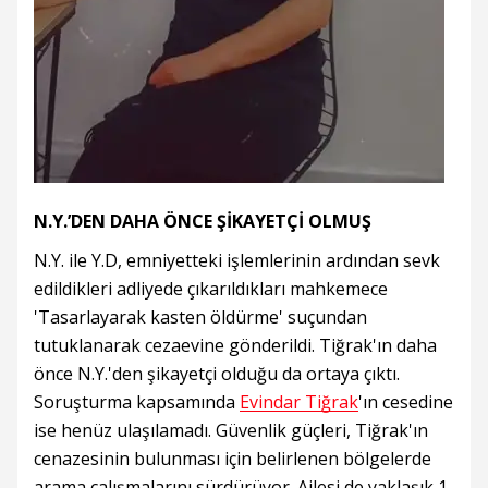
N.Y.’DEN DAHA ÖNCE ŞİKAYETÇİ OLMUŞ
N.Y. ile Y.D, emniyetteki işlemlerinin ardından sevk
edildikleri adliyede çıkarıldıkları mahkemece
'Tasarlayarak kasten öldürme' suçundan
tutuklanarak cezaevine gönderildi. Tiğrak'ın daha
önce N.Y.'den şikayetçi olduğu da ortaya çıktı.
Soruşturma kapsamında
Evindar Tiğrak
'ın cesedine
ise henüz ulaşılamadı. Güvenlik güçleri, Tiğrak'ın
cenazesinin bulunması için belirlenen bölgelerde
arama çalışmalarını sürdürüyor. Ailesi de yaklaşık 1