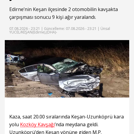
Edirne’nin Keşan ilçesinde 2 otomobilin kavşakta
çarpışması sonucu 9 kişi ağır yaralandı.
07.08.2026 - 23:21 |
Güncelleme: 07.08.2026 - 23:21
| Ünsal
YÜCEL/KEŞAN(Edirne),(DHA)-
Kaza, saat 20.00 sıralarında Keşan-Uzunköprü kara
yolu
Kozköy Kavşağı
’nda meydana geldi.
Uzunköprü’den Keşan yönüne giden M.P.