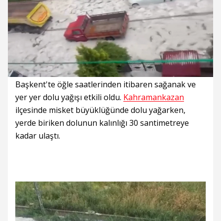
Süre
Toplam
Süre
/
Yükleniyor
Yüklendi
:
:
0%
0%
Başkent'te öğle saatlerinden itibaren sağanak ve
yer yer dolu yağışı etkili oldu.
Kahramankazan
ilçesinde misket büyüklüğünde dolu yağarken,
yerde biriken dolunun kalınlığı 30 santimetreye
kadar ulaştı.