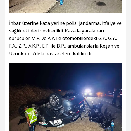
İhbar üzerine kaza yerine polis, jandarma, itfaiye ve
sağlık ekipleri sevk edildi. Kazada yaralanan
sürücüler M.P. ve A.Y. ile otomobillerdeki G.Y., G.Y.,
F.A., Z.P., A.K.P., E.P. ile D.P., ambulanslarla Keşan ve
Uzunköprü’deki hastanelere kaldırıldı.