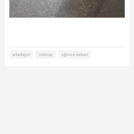
arkadaşını
öldürüp
eğlence mekanı