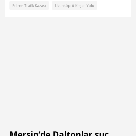
Edirne Trafik Kazası
Uzunköprü-Keşan Yolu
Mersin’de Daltonlar suç