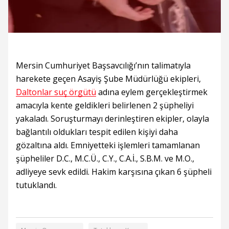
Mersin Cumhuriyet Başsavcılığı’nın talimatıyla
harekete geçen Asayiş Şube Müdürlüğü ekipleri,
Daltonlar suç örgütü
adına eylem gerçekleştirmek
amacıyla kente geldikleri belirlenen 2 şüpheliyi
yakaladı. Soruşturmayı derinleştiren ekipler, olayla
bağlantılı oldukları tespit edilen kişiyi daha
gözaltına aldı. Emniyetteki işlemleri tamamlanan
şüpheliler D.C., M.C.Ü., C.Y., C.A.İ., S.B.M. ve M.O.,
adliyeye sevk edildi. Hakim karşısına çıkan 6 şüpheli
tutuklandı.