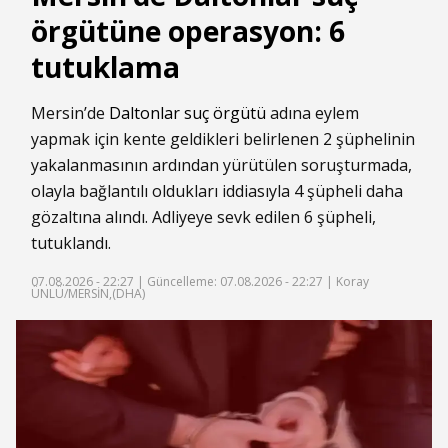
örgütüne operasyon: 6
tutuklama
Mersin’de
Daltonlar suç örgütü
adına eylem
yapmak için kente geldikleri belirlenen 2 şüphelinin
yakalanmasının ardından yürütülen soruşturmada,
olayla bağlantılı oldukları iddiasıyla 4 şüpheli daha
gözaltına alındı. Adliyeye sevk edilen 6 şüpheli,
tutuklandı.
07.08.2026 - 22:27 |
Güncelleme: 07.08.2026 - 22:27
| Koray
ÜNLÜ/MERSİN,(DHA)