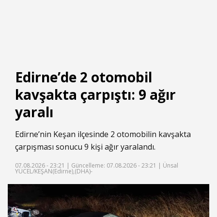
Edirne’de 2 otomobil
kavşakta çarpıştı: 9 ağır
yaralı
Edirne’nin Keşan ilçesinde 2 otomobilin kavşakta
çarpışması sonucu 9 kişi ağır yaralandı.
07.08.2026 - 23:21 |
Güncelleme: 07.08.2026 - 23:21
| Ünsal
YÜCEL/KEŞAN(Edirne),(DHA)-