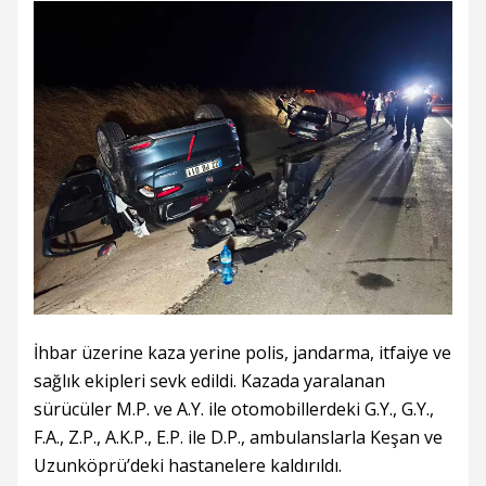
İhbar üzerine kaza yerine polis, jandarma, itfaiye ve
sağlık ekipleri sevk edildi. Kazada yaralanan
sürücüler M.P. ve A.Y. ile otomobillerdeki G.Y., G.Y.,
F.A., Z.P., A.K.P., E.P. ile D.P., ambulanslarla Keşan ve
Uzunköprü’deki hastanelere kaldırıldı.