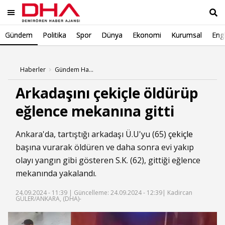
Gündem
Politika
Spor
Dünya
Ekonomi
Kurumsal
Engl
Ara
Haberler
Gündem Haberleri
Arkadaşını çekiçle öldürüp
eğlence mekanına gitti
Ankara'da, tartıştığı arkadaşı Ü.U'yu (65)
çekiçle
başına vurarak öldüren ve daha sonra evi yakıp
olayı yangın gibi gösteren S.K. (62), gittiği eğlence
mekanında yakalandı.
24.09.2024 - 11:39 |
Güncelleme: 24.09.2024 - 12:39
| Kadircan
GÜLER/ANKARA, (DHA)-