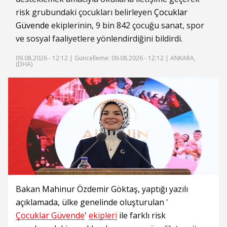
risk grubundaki çocukları belirleyen
Çocuklar
Güvende
ekiplerinin, 9 bin 842 çocuğu sanat, spor
ve sosyal faaliyetlere yönlendirdiğini bildirdi.
09.08.2026 - 12:12 |
Güncelleme: 09.08.2026 - 12:12
| ANKARA,
(DHA)
Bakan Mahinur Özdemir Göktaş, yaptığı yazılı
açıklamada, ülke genelinde oluşturulan '
Çocuklar Güvende
'
ekipleri
ile farklı risk