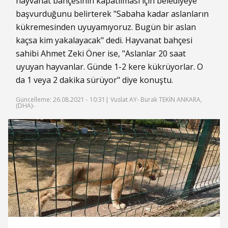
hayvanat bahçesinin kapatılması için belediyeye
başvurduğunu belirterek "Sabaha kadar aslanların
kükremesinden uyuyamıyoruz. Bugün bir aslan
kaçsa kim yakalayacak" dedi. Hayvanat bahçesi
sahibi Ahmet Zeki Öner ise, "Aslanlar 20 saat
uyuyan hayvanlar. Günde 1-2 kere kükrüyorlar. O
da 1 veya 2 dakika sürüyor" diye konuştu.
Güncelleme: 26.08.2021 - 10:31
| Vuslat AY- Burak TEKİN ANKARA,
(DHA)-