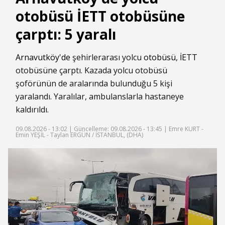
otobüsü İETT otobüsüne
çarptı: 5 yaralı
Arnavutköy'de
şehirlerarası yolcu
otobüsü
,
İETT
otobüsüne çarptı. Kazada yolcu otobüsü
şoförünün de aralarında bulunduğu 5 kişi
yaralandı. Yaralılar, ambulanslarla hastaneye
kaldırıldı.
09.08.2026 - 13:02 |
Güncelleme: 09.08.2026 - 13:45
| Emre KURT -
Emin YEŞİL - Taylan ERGÜN / İSTANBUL, (DHA)