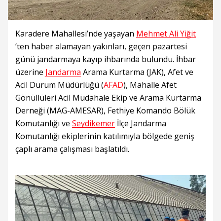
Karadere Mahallesi’nde yaşayan
Mehmet Ali Yiğit
’ten haber alamayan yakınları, geçen pazartesi
günü jandarmaya kayıp ihbarında bulundu. İhbar
üzerine
Jandarma
Arama Kurtarma (JAK), Afet ve
Acil Durum Müdürlüğü (
AFAD
), Mahalle Afet
Gönüllüleri Acil Müdahale Ekip ve Arama Kurtarma
Derneği (MAG-AMESAR), Fethiye Komando Bölük
Komutanlığı ve
Seydikemer
İlçe Jandarma
Komutanlığı ekiplerinin katılımıyla bölgede geniş
çaplı arama çalışması başlatıldı.