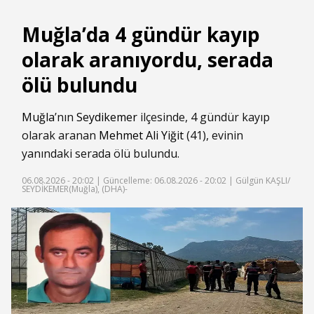
Muğla’da 4 gündür kayıp
olarak aranıyordu, serada
ölü bulundu
Muğla
’nın
Seydikemer
ilçesinde, 4 gündür kayıp
olarak aranan
Mehmet Ali Yiğit
(41), evinin
yanındaki serada ölü bulundu.
06.08.2026 - 20:02 |
Güncelleme: 06.08.2026 - 20:02
| Gülgün KAŞLI/
SEYDİKEMER(Muğla), (DHA)-