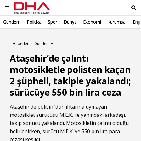
Gündem
Politika
Spor
Dünya
Ekonomi
Kurumsal
Engl
Ara
Haberler
Gündem Haberleri
Ataşehir’de çalıntı
motosikletle polisten kaçan
2 şüpheli, takiple yakalandı;
sürücüye 550 bin lira ceza
Ataşehir
’de polisin ‘dur’ ihtarına uymayan
motosiklet sürücüsü M.E.K. ile yanındaki arkadaşı,
takip sonucu yakalandı. Motosikletin çalıntı olduğu
belirlenirken, sürücü M.E.K.'ye 550 bin lira para
cezası kesildi.