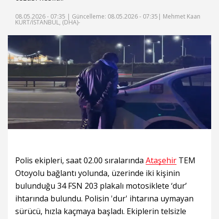
08.05.2026 - 07:35 |
Güncelleme: 08.05.2026 - 07:35
| Mehmet Kaan
KURT/İSTANBUL, (DHA)-
Polis ekipleri, saat 02.00 sıralarında
Ataşehir
TEM
Otoyolu bağlantı yolunda, üzerinde iki kişinin
bulunduğu 34 FSN 203 plakalı motosiklete ‘dur’
ihtarında bulundu. Polisin 'dur' ihtarına uymayan
sürücü, hızla kaçmaya başladı. Ekiplerin telsizle