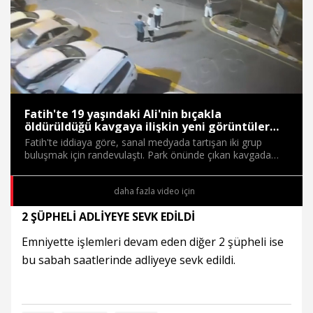
Süre
Toplam
Süre
/
Yükleniyor
Yüklendi
:
:
0%
0%
Fatih'te 19 yaşındaki Ali'nin bıçakla
öldürüldüğü kavgaya ilişkin yeni görüntüler
ortaya çıktı: 8 gözaltı
Fatih'te iddiaya göre, sanal medyada tartışan iki grup
buluşmak için randevulaştı. Park önünde çıkan kavgada
bıçaklanarak yaralanan Suriyeli Ali Anzo (19) hastanede
öldü. Yürütülen soruşturmada 8 şüpheli gözaltına alındı.
daha fazla video için
Diğer yandan kavgaya ilişkin yeni görüntüler ortaya çıktı.
2 ŞÜPHELİ ADLİYEYE SEVK EDİLDİ
Emniyette işlemleri devam eden diğer 2 şüpheli ise
bu sabah saatlerinde adliyeye sevk edildi.