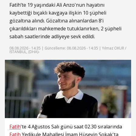
Fatih
’te 19 yaşındaki
Ali Anzo
'nun hayatını
kaybettiği bıçaklı kavgaya ilişkin 10 şüpheli
gözaltına alındı. Gözaltına alınanlardan 8’i
çıkarıldıkları mahkemede tutuklanırken, 2 şüpheli
sabah saatlerinde adliyeye sevk edildi.
08.08.2026 - 14:35 |
Güncelleme: 08.08.2026 - 14:35
| Yılmaz OKUR /
İSTANBUL, (DHA)-
Fatih
'te 4 Ağustos Salı günü saat 02.30 sıralarında
Fatih
Yedikule Mahallesi İmam Hüseyin Sokak'ta