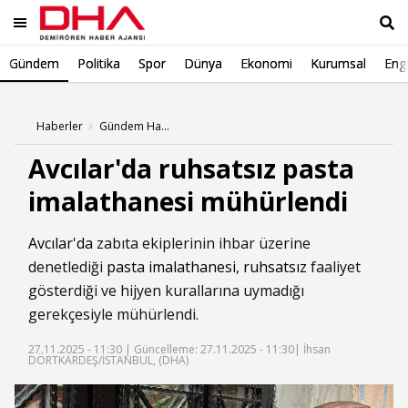
Gündem
Politika
Spor
Dünya
Ekonomi
Kurumsal
Engl
Ara
Haberler
Gündem Haberleri
Avcılar'da ruhsatsız pasta
imalathanesi mühürlendi
Avcılar'da
zabıta ekiplerinin ihbar üzerine
denetlediği
pasta imalathanesi
,
ruhsatsız
faaliyet
gösterdiği ve hijyen kurallarına uymadığı
gerekçesiyle mühürlendi.
27.11.2025 - 11:30 |
Güncelleme: 27.11.2025 - 11:30
| İhsan
DÖRTKARDEŞ/İSTANBUL, (DHA)