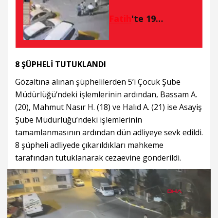
Fatih
'te 19
yaşındaki Ali'nin
bıçakla öldürüldüğü
kavgaya ilişkin
8 ŞÜPHELİ TUTUKLANDI
gözaltı sayısı 10'a
yükseldi
Gözaltına alınan şüphelilerden 5’i Çocuk Şube
Müdürlüğü’ndeki işlemlerinin ardından, Bassam A.
(20), Mahmut Nasır H. (18) ve Halıd A. (21) ise Asayiş
Şube Müdürlüğü’ndeki işlemlerinin
tamamlanmasının ardından dün adliyeye sevk edildi.
8 şüpheli adliyede çıkarıldıkları mahkeme
tarafından tutuklanarak cezaevine gönderildi.