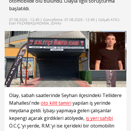
otomobilde ölü bulundu. Olayla ilgili soruşturma
başlatıldı.
07.08.2026 - 12:49 |
Güncelleme: 07.08.2026 - 12:49
| Gülşah ATICI-
Eser PAZARBAŞI/ADANA, (DHA)-
Olay, sabah saatlerinde Seyhan ilçesindeki Tellidere
Mahallesi'nde
oto kilit tamiri
yapılan iş yerinde
meydana geldi. İşbaşı yapmaya gelen çalışanlar
kepengi açarak girdikleri atölyede,
iş yeri sahibi
Ö.C.Ç.'yi yerde, R.M.'yi ise içerideki bir otomobilin