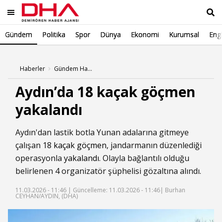
Gündem
Politika
Spor
Dünya
Ekonomi
Kurumsal
Engl
Ara
Haberler
Gündem Haberleri
Aydın’da 18 kaçak göçmen
yakalandı
Aydın'dan lastik botla Yunan adalarına gitmeye
çalışan 18
kaçak göçmen
, jandarmanın düzenlediği
operasyonla
yakalandı
. Olayla bağlantılı olduğu
belirlenen 4 organizatör şüphelisi gözaltına alındı.
11.03.2026 - 11:46 |
Güncelleme: 11.03.2026 - 11:46
| Burhan
CEYHAN/AYDIN, (DHA)