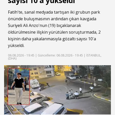
sayısı 10'a yükseldi
Fatih
'te, sanal medyada tartışan iki grubun park
önünde buluşmasının ardından çıkan kavgada
Suriyeli
Ali Anzo'nun (19) bıçaklanarak
öldürülmesine ilişkin yürütülen soruşturmada, 2
kişinin daha yakalanmasıyla
gözaltı
sayısı 10'a
yükseldi.
06.08.2026 - 19:45 |
Güncelleme: 06.08.2026 - 19:45
| İSTANBUL,
(DHA)