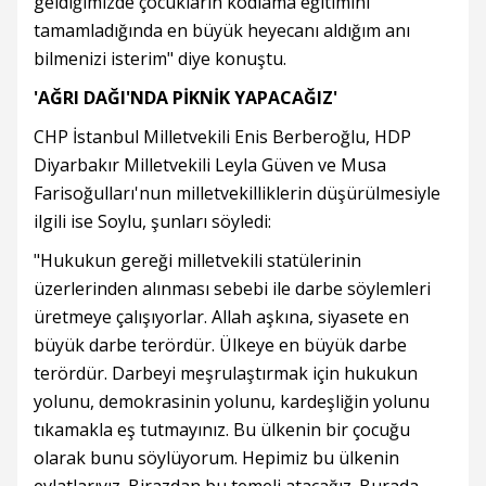
geldiğimizde çocukların kodlama eğitimini
tamamladığında en büyük heyecanı aldığım anı
bilmenizi isterim" diye konuştu.
'AĞRI DAĞI'NDA PİKNİK YAPACAĞIZ'
CHP İstanbul Milletvekili Enis Berberoğlu, HDP
Diyarbakır Milletvekili Leyla Güven ve Musa
Farisoğulları'nun milletvekilliklerin düşürülmesiyle
ilgili ise Soylu, şunları söyledi:
"Hukukun gereği milletvekili statülerinin
üzerlerinden alınması sebebi ile darbe söylemleri
üretmeye çalışıyorlar. Allah aşkına, siyasete en
büyük darbe terördür. Ülkeye en büyük darbe
terördür. Darbeyi meşrulaştırmak için hukukun
yolunu, demokrasinin yolunu, kardeşliğin yolunu
tıkamakla eş tutmayınız. Bu ülkenin bir çocuğu
olarak bunu söylüyorum. Hepimiz bu ülkenin