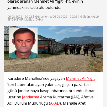
olarak aranan
Mehmet Ali Yiğit
(41), evinin
yanındaki serada ölü bulundu.
06.08.2026 - 20:02 |
Güncelleme: 06.08.2026 - 20:02
| Gülgün KAŞLI/
SEYDİKEMER(Muğla), (DHA)-
Karadere Mahallesi’nde yaşayan
Mehmet Ali Yiğit
’ten haber alamayan yakınları, geçen pazartesi
günü jandarmaya kayıp ihbarında bulundu. İhbar
üzerine
Jandarma
Arama Kurtarma (JAK), Afet ve
Acil Durum Müdürlüğü (
AFAD
), Mahalle Afet