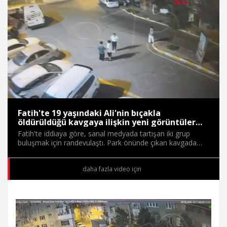
Süre
Toplam
Süre
/
Yükleniyor
Yüklendi
:
:
0%
0%
Fatih'te 19 yaşındaki Ali'nin bıçakla
öldürüldüğü kavgaya ilişkin yeni görüntüler
ortaya çıktı: 8 gözaltı
Fatih'te iddiaya göre, sanal medyada tartışan iki grup
buluşmak için randevulaştı. Park önünde çıkan kavgada
bıçaklanarak yaralanan Suriyeli Ali Anzo (19) hastanede
öldü. Yürütülen soruşturmada 8 şüpheli gözaltına alındı.
daha fazla video için
Diğer yandan kavgaya ilişkin yeni görüntüler ortaya çıktı.