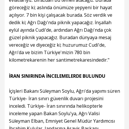
evlatlarıyız. Birazdan bu temeli atacağız. Burada
göreceğiz ki; aslında önümüze yepyeni bir hayat
açılıyor. 7 bin kişi çalışacak burada. Söz verdik ve
dedik ki; Ağrı Dağı'nda piknik yapacağız. İnşallah
eylül ayında Cudi'de, ardından Ağrı Dağı'nda çok
güzel piknik yapacağız. Buradan dünyaya mesaj
vereceğiz ve diyeceğiz ki; huzurumuz Cudi'de,
Ağrı'da ve bizim Türkiye'mizin 780 bin
kilometrekarenin her santimetrekaresindedir."
İRAN SINIRINDA İNCELEMELERDE BULUNDU
İçişleri Bakanı Süleyman Soylu, Ağrı'da yapımı süren
Türkiye- İran sınırı güvenlik duvarı projesini
inceledi. Türkiye- İran sınırında helikopterle
inceleme yapan Bakan Soylu'ya, Ağrı Valisi
Süleyman Elban, Emniyet Genel Müdür Yardımcısı
İbrahim Kulular, Jandarma Asayiş Başkanı