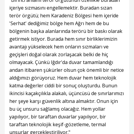
"Birinci anlamı terör örgütünün özellikle buradan
içeriye sızmasını engellemektir. Buradan sızan
terör örgütü; hem Karadeniz Bölgesi hem içeride
'Serhat' dediğimiz bölge hem Ağrı hem de bu
bölgenin başka alanlarında terörü bir baskı olarak
getirmek istiyor. Burada hem sınır birliklerimizin
avantajı yükselecek hem onların sızmaları ve
geçişleri doğal olarak zorlaşacak belki de hiç
olmayacak. Çünkü Iğdır'da duvar tamamlandığı
andan itibaren şükürler olsun çok önemli bir netice
aldığımızı görüyoruz. Hem duvar hem teknolojik
katma değerler ciddi bir sonuç oluşturdu. Bunun
ikincisi kaçakçılıkla alakalı, üçüncüsü de sınırlarımızı
her şeye karşı güvenlik altına almaktır. Onun için
bu üç unsuru sağlamış olacağız. Hem yollar
yapılıyor, bir taraftan duvarlar yapılıyor, bir
taraftan teknolojik keşif-gözetleme, termal
unsurlar gerçekleştiriliyor."