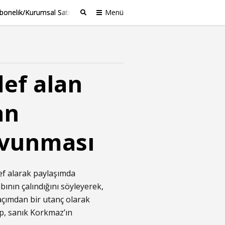
bonelik/Kurumsal Satış
Menü
Ara
ef alan
an
savunması
def alarak paylaşımda
ının çalındığını söyleyerek,
 açımdan bir utanç olarak
p, sanık Korkmaz’ın