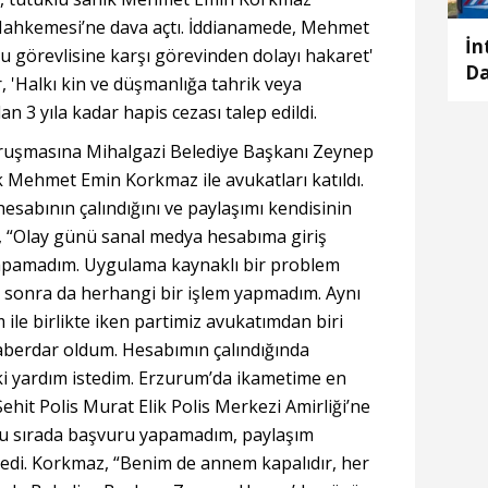
 Mahkemesi’ne dava açtı. İddianamede, Mehmet
İn
görevlisine karşı görevinden dolayı hakaret'
Da
, 'Halkı kin ve düşmanlığa tahrik veya
gi
n 3 yıla kadar hapis cezası talep edildi.
uruşmasına Mihalgazi Belediye Başkanı Zeynep
 Mehmet Emin Korkmaz ile avukatları katıldı.
sabının çalındığını ve paylaşımı kendisinin
, “Olay günü sanal medya hesabıma giriş
yapamadım. Uygulama kaynaklı bir problem
onra da herhangi bir işlem yapmadım. Aynı
le birlikte iken partimiz avukatımdan biri
haberdar oldum. Hesabımın çalındığında
i yardım istedim. Erzurum’da ikametime en
ehit Polis Murat Elik Polis Merkezi Amirliği’ne
Bu sırada başvuru yapamadım, paylaşım
dedi. Korkmaz, “Benim de annem kapalıdır, her