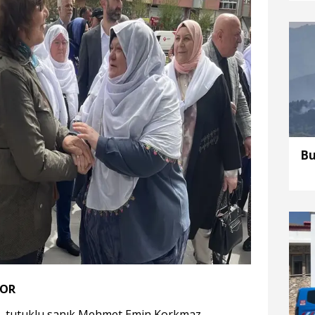
Bu
YOR
ğı, tutuklu sanık Mehmet Emin Korkmaz