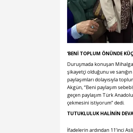
‘BENİ TOPLUM ÖNÜNDE KÜ
Duruşmada konuşan Mihalgaz
şikayetçi olduğunu ve sanığın 
paylaşımları dolayısıyla top
Akgün, “Beni paylaşım sebeb
geçen paylaşım Türk Anadolu 
çekmesini istiyorum” dedi.
TUTUKLULUK HALİNİN DEVA
İfadelerin ardından 11’inci A