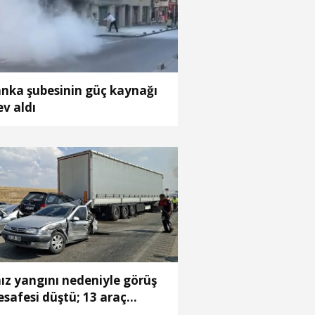
nka şubesinin güç kaynağı
ev aldı
ız yangını nedeniyle görüş
safesi düştü; 13 araç
rbirine girdi