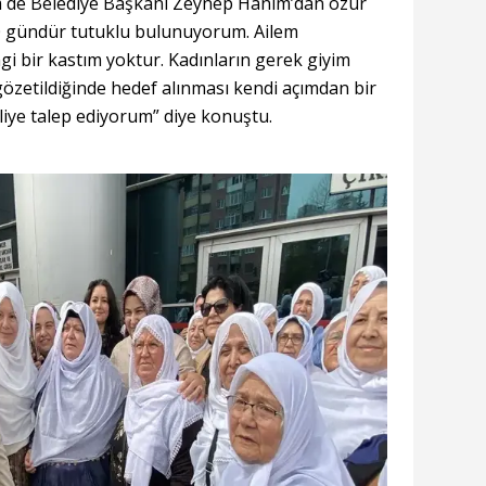
m de Belediye Başkanı Zeynep Hanım’dan özür
70 gündür tutuklu bulunuyorum. Ailem
i bir kastım yoktur. Kadınların gerek giyim
gözetildiğinde hedef alınması kendi açımdan bir
iye talep ediyorum” diye konuştu.