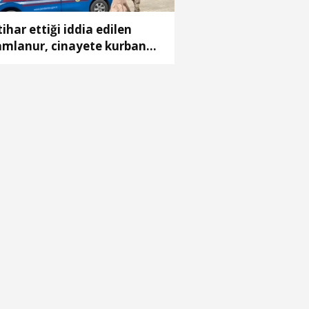
tihar ettiği iddia edilen
mlanur, cinayete kurban
tmiş; 7 akrabası gözaltında