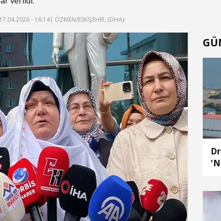
r verildi.
17.04.2026 - 16:14
| ÖZMEN/ESKİŞEHİR, (DHA)-
GÜ
Dr
'N
Sa