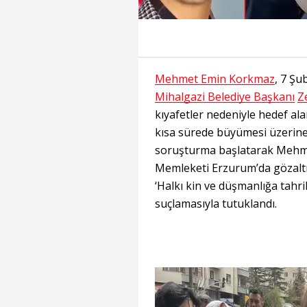
Mehmet Emin Korkmaz
, 7 Şu
Mihalgazi Belediye Başkanı
Z
kıyafetler nedeniyle hedef al
kısa sürede büyümesi üzerine 
soruşturma başlatarak Mehme
Memleketi Erzurum’da gözaltı
‘Halkı kin ve düşmanlığa tahr
suçlamasıyla tutuklandı.