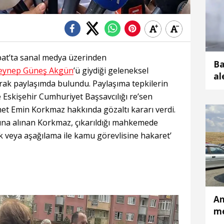
bat’ta sanal medya üzerinden
Ba
eynep Güneş Akgün
’ü giydiği geleneksel
al
arak paylaşımda bulundu. Paylaşıma tepkilerin
Eskişehir Cumhuriyet Başsavcılığı re’sen
t Emin Korkmaz hakkında gözaltı kararı verdi.
na alınan Korkmaz, çıkarıldığı mahkemede
ik veya aşağılama ile kamu görevlisine hakaret’
An
me
bi