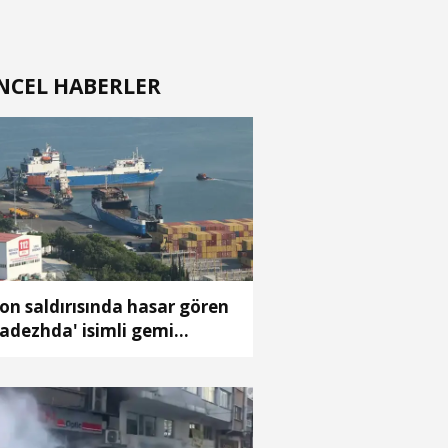
NCEL HABERLER
on saldırısında hasar gören
adezhda' isimli gemi
msun Limanı’na çekildi