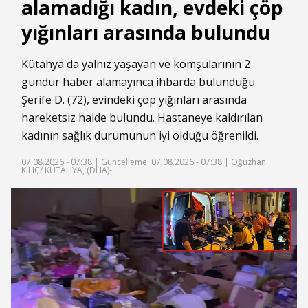
alamadığı kadın, evdeki çöp
yığınları arasında bulundu
Kütahya'da yalnız yaşayan ve komşularının 2
gündür haber alamayınca ihbarda bulunduğu
Şerife D. (72), evindeki çöp yığınları arasında
hareketsiz halde bulundu. Hastaneye kaldırılan
kadının sağlık durumunun iyi olduğu öğrenildi.
07.08.2026 - 07:38 |
Güncelleme: 07.08.2026 - 07:38
| Oğuzhan
KILIÇ/ KÜTAHYA, (DHA)-