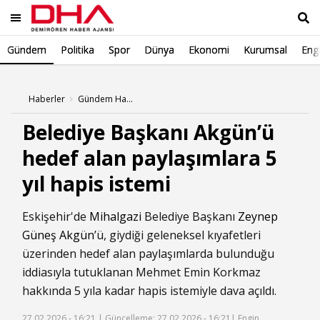
Gündem
Politika
Spor
Dünya
Ekonomi
Kurumsal
Engl
Ara
Haberler
Gündem Haberleri
Belediye Başkanı Akgün’ü
hedef alan paylaşımlara 5
yıl hapis istemi
Eskişehir'de
Mihalgazi
Belediye Başkanı
Zeynep
Güneş Akgün
’ü, giydiği geleneksel kıyafetleri
üzerinden hedef alan paylaşımlarda bulunduğu
iddiasıyla tutuklanan Mehmet Emin Korkmaz
hakkında 5 yıla kadar hapis istemiyle dava açıldı.
27.02.2026 - 16:21 |
Güncelleme: 27.02.2026 - 16:21
| Engin