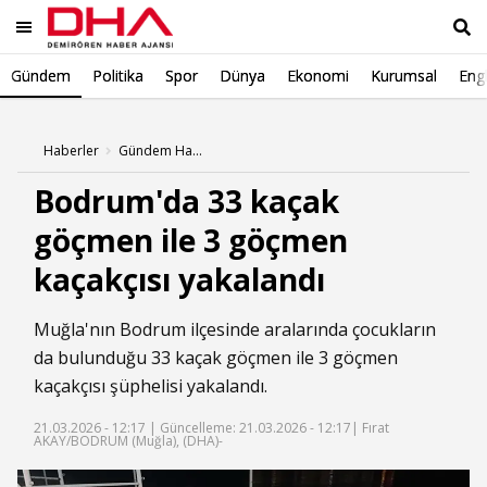
Gündem
Politika
Spor
Dünya
Ekonomi
Kurumsal
Engl
Ara
Haberler
Gündem Haberleri
Bodrum'da 33 kaçak
göçmen ile 3 göçmen
kaçakçısı yakalandı
Muğla'nın Bodrum ilçesinde aralarında çocukların
da bulunduğu 33 kaçak göçmen ile 3 göçmen
kaçakçısı şüphelisi yakalandı.
21.03.2026 - 12:17 |
Güncelleme: 21.03.2026 - 12:17
| Fırat
AKAY/BODRUM (Muğla), (DHA)-