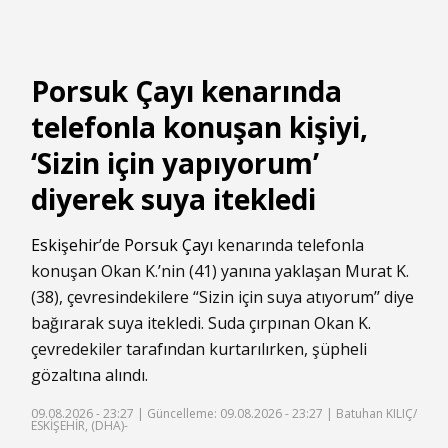
Porsuk Çayı kenarında
telefonla konuşan kişiyi,
‘Sizin için yapıyorum’
diyerek suya itekledi
Eskişehir
’de
Porsuk Çayı
kenarında telefonla
konuşan Okan K.’nin (41) yanına yaklaşan Murat K.
(38), çevresindekilere “Sizin için suya atıyorum’’ diye
bağırarak suya itekledi. Suda çırpınan Okan K.
çevredekiler tarafından kurtarılırken, şüpheli
gözaltına alındı.
09.08.2026 - 23:27 |
Güncelleme: 09.08.2026 - 23:27
| Batuhan KILIÇ/
ESKİŞEHİR, (DHA)-