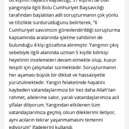
66 kişinin hayatını kaybettiği, 51 kişinin de otel
yangınıyla ilgili Bolu Cumhuriyet Başsavcılığı
tarafından başlatılan adli soruşturmanın çok yönlü
ve titizlikle sürdürüldüğünü belirterek, "6
Cumhuriyet savcımızın görevlendirildiği soruşturma
kapsamında aralarında işletme sahibinin de
bulunduğu 4 kişi gözaltına alınmıştır. Yangının çıkış
sebebiyle ilgili alanında uzman 5 kişilik bilirkişi
heyetinin incelemeleri devam etmekte olup, kusur
tespiti için çalışmalar sürmektedir. Soruşturmanın
her aşaması büyük bir dikkat ve hassasiyetle
yürütülmektedir. Yangın felaketinde hayatını
kaybeden vatandaşlarımıza bir kez daha Allah'tan
rahmet, ailelerine sabır, yaralı vatandaşlarımıza acil
şifalar diliyorum. Yangından etkilenen tüm
vatandaşlarımıza geçmiş olsun dileklerimi iletiyor,
aynı acıların tekrar yaşanmamasını temenni
ediyorum" ifadelerini kullandı.