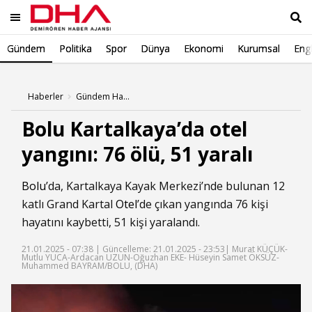
Gündem
Politika
Spor
Dünya
Ekonomi
Kurumsal
Engl
Ara
Haberler
Gündem Haberleri
Bolu Kartalkaya’da otel
yangını: 76 ölü, 51 yaralı
Bolu
’da, Kartalkaya Kayak Merkezi’nde bulunan 12
katlı Grand Kartal
Otel
’de çıkan yangında 76 kişi
hayatını kaybetti, 51 kişi yaralandı.
21.01.2025 - 07:38 |
Güncelleme: 21.01.2025 - 23:53
| Murat KÜÇÜK-
Mutlu YUCA-Ardacan UZUN-Oğuzhan EKE- Hüseyin Samet ÖKSÜZ-
Muhammed BAYRAM/BOLU, (DHA)