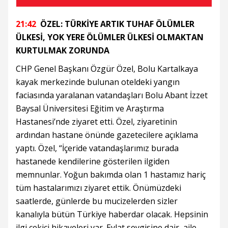
21:42
ÖZEL: TÜRKİYE ARTIK TUHAF ÖLÜMLER
ÜLKESİ, YOK YERE ÖLÜMLER ÜLKESİ OLMAKTAN
KURTULMAK ZORUNDA
CHP Genel Başkanı Özgür Özel, Bolu Kartalkaya
kayak merkezinde bulunan oteldeki yangın
faciasında yaralanan vatandaşları Bolu Abant İzzet
Baysal Üniversitesi Eğitim ve Araştırma
Hastanesi’nde ziyaret etti. Özel, ziyaretinin
ardından hastane önünde gazetecilere açıklama
yaptı. Özel, “İçeride vatandaşlarımız burada
hastanede kendilerine gösterilen ilgiden
memnunlar. Yoğun bakımda olan 1 hastamız hariç
tüm hastalarımızı ziyaret ettik. Önümüzdeki
saatlerde, günlerde bu mucizelerden sizler
kanalıyla bütün Türkiye haberdar olacak. Hepsinin
ilgi çekici hikayeleri var. Evlat sevgisine dair, aile