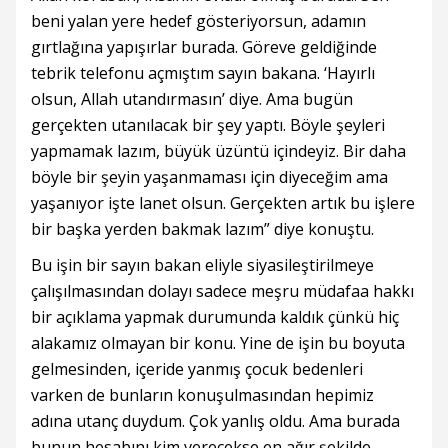
beni yalan yere hedef gösteriyorsun, adamın
gırtlağına yapışırlar burada. Göreve geldiğinde
tebrik telefonu açmıştım sayın bakana. ‘Hayırlı
olsun, Allah utandırmasın’ diye. Ama bugün
gerçekten utanılacak bir şey yaptı. Böyle şeyleri
yapmamak lazım, büyük üzüntü içindeyiz. Bir daha
böyle bir şeyin yaşanmaması için diyeceğim ama
yaşanıyor işte lanet olsun. Gerçekten artık bu işlere
bir başka yerden bakmak lazım” diye konuştu.
Bu işin bir sayın bakan eliyle siyasileştirilmeye
çalışılmasından dolayı sadece meşru müdafaa hakkı
bir açıklama yapmak durumunda kaldık çünkü hiç
alakamız olmayan bir konu. Yine de işin bu boyuta
gelmesinden, içeride yanmış çocuk bedenleri
varken de bunların konuşulmasından hepimiz
adına utanç duydum. Çok yanlış oldu. Ama burada
bunun hesabını kim verecekse en ağır şekilde