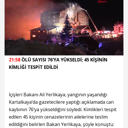
Süre
Toplam
Süre
/
Yükleniyor
Yüklendi
:
:
0%
0%
21:58
ÖLÜ SAYISI 76’YA YÜKSELDİ; 45 KİŞİNİN
KİMLİĞİ TESPİT EDİLDİ
İçişleri Bakanı Ali Yerlikaya, yangının yaşandığı
Kartalkaya’da gazetecilere yaptığı açıklamada can
kaybının 76’ya yükseldiğini söyledi. Kimlikleri tespit
edilen 45 kişinin cenazelerinin ailelerine teslim
edildiğini belirlen Bakan Yerlikaya, şöyle konuştu: