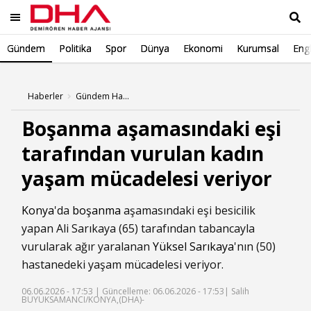
Gündem
Politika
Spor
Dünya
Ekonomi
Kurumsal
Engl
Ara
Haberler
Gündem Haberleri
Boşanma aşamasındaki eşi
tarafından vurulan kadın
yaşam mücadelesi veriyor
Konya
'da
boşanma
aşamasındaki eşi besicilik
yapan Ali Sarıkaya (65) tarafından tabancayla
vurularak ağır yaralanan
Yüksel Sarıkaya
'nın (50)
hastanedeki yaşam mücadelesi veriyor.
06.06.2026 - 17:53 |
Güncelleme: 06.06.2026 - 17:53
| Salih
BÜYÜKSAMANCI/KONYA,(DHA)-