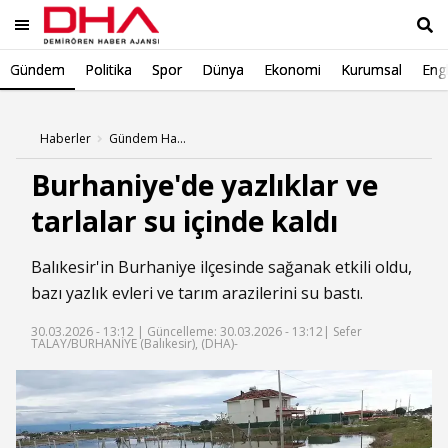
Gündem
Politika
Spor
Dünya
Ekonomi
Kurumsal
Engl
Ara
Haberler
Gündem Haberleri
Burhaniye'de yazlıklar ve
tarlalar su içinde kaldı
Balıkesir'in Burhaniye ilçesinde sağanak etkili oldu,
bazı yazlık evleri ve tarım arazilerini su bastı.
30.03.2026 - 13:12 |
Güncelleme: 30.03.2026 - 13:12
| Sefer
TALAY/BURHANİYE (Balıkesir), (DHA)-