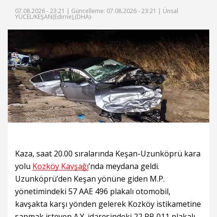
07.08.2026 - 23:21 |
Güncelleme: 07.08.2026 - 23:21
| Ünsal
YÜCEL/KEŞAN(Edirne),(DHA)-
Kaza, saat 20.00 sıralarında Keşan-Uzunköprü kara
yolu
Kozköy Kavşağı
’nda meydana geldi.
Uzunköprü’den Keşan yönüne giden M.P.
yönetimindeki 57 AAE 496 plakalı otomobil,
kavşakta karşı yönden gelerek Kozköy istikametine
sapmak isteyen A.Y. idaresindeki 22 PB 011 plakalı