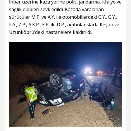
İhbar üzerine kaza yerine polis, jandarma, itfaiye ve
sağlık ekipleri sevk edildi. Kazada yaralanan
sürücüler M.P. ve A.Y. ile otomobillerdeki G.Y., G.Y.,
F.A., Z.P., A.K.P., E.P. ile D.P., ambulanslarla Keşan ve
Uzunköprü’deki hastanelere kaldırıldı.