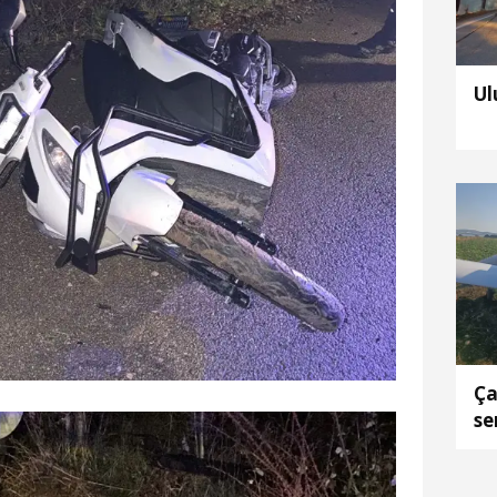
Ul
Ça
se
ol