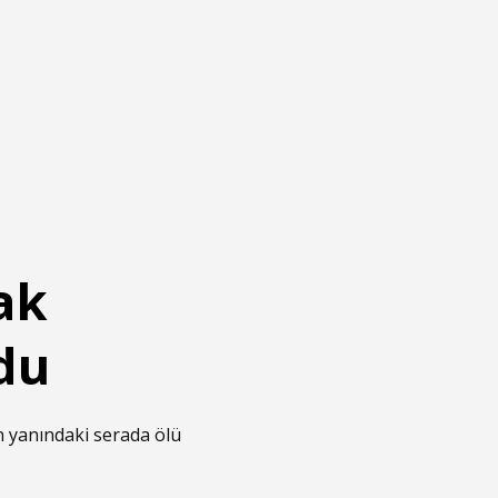
ak
du
in yanındaki serada ölü