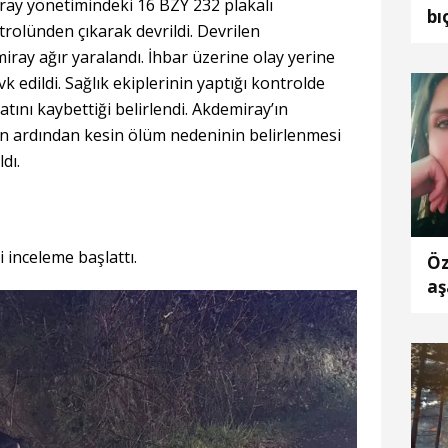
ay yönetimindeki 16 BZY 232 plakalı
bı
olünden çıkarak devrildi. Devrilen
il
ray ağır yaralandı. İhbar üzerine olay yerine
yü
k edildi. Sağlık ekiplerinin yaptığı kontrolde
tını kaybettiği belirlendi. Akdemiray’ın
nin ardından kesin ölüm nedeninin belirlenmesi
dı.
i inceleme başlattı.
Öz
aş
du
mü