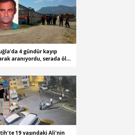
ğla’da 4 gündür kayıp
arak aranıyordu, serada ölü
lundu
tih'te 19 yaşındaki Ali'nin