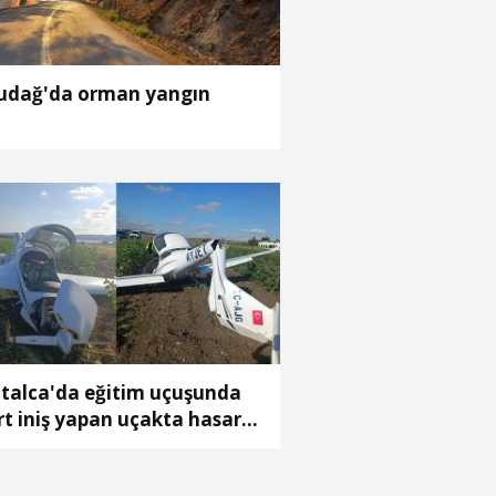
udağ'da orman yangın
talca'da eğitim uçuşunda
rt iniş yapan uçakta hasar
uştu