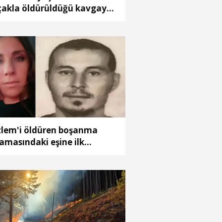
çakla öldürüldüğü kavgaya
işkin gözaltı sayısı 10'a
kseldi
lem'i öldüren boşanma
amasındaki eşine ilk
ruşmada ağırlaştırılmış
ebbet verildi