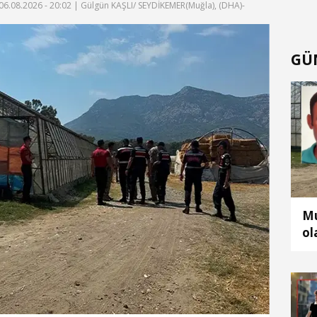
06.08.2026 - 20:02
| Gülgün KAŞLI/ SEYDİKEMER(Muğla), (DHA)-
GÜ
Mu
ol
bu