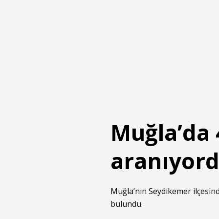
Muğla’da 
aranıyord
Muğla
’nın
Seydikemer
ilçesin
bulundu.