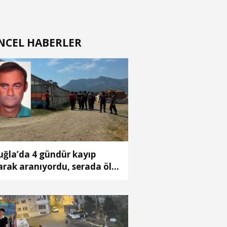
NCEL HABERLER
ğla’da 4 gündür kayıp
arak aranıyordu, serada ölü
lundu