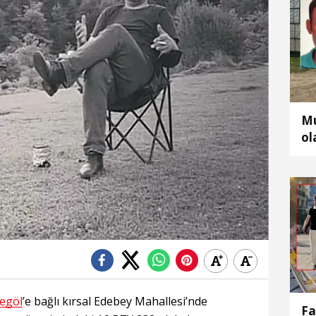
Mu
ol
bu
negöl
’e bağlı kırsal Edebey Mahallesi’nde
Fa