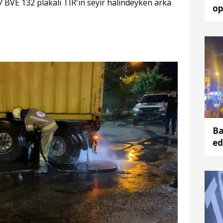
07 BVE 132 plakalı TIR'ın seyir halindeyken arka
op
Ba
ed