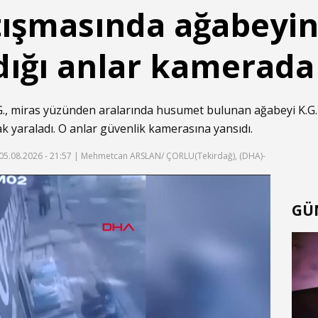
tışmasında ağabeyin
adığı anlar kamerada
G., miras yüzünden aralarında husumet bulunan ağabeyi K.G.'
k yaraladı. O anlar güvenlik kamerasına yansıdı.
05.08.2026 - 21:57
| Mehmetcan ARSLAN/ ÇORLU(Tekirdağ), (DHA)-
f
GÜ