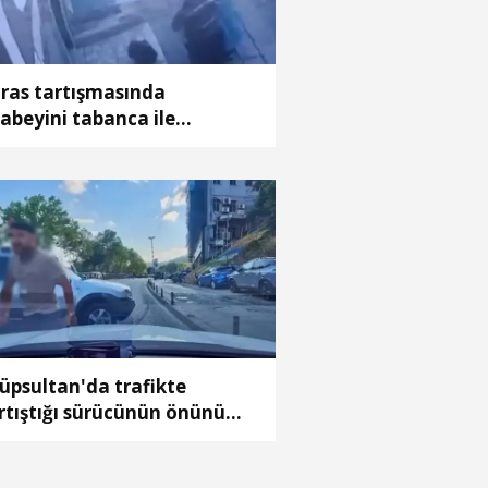
ras tartışmasında
abeyini tabanca ile
raladığı anlar kamerada
üpsultan'da trafikte
rtıştığı sürücünün önünü
sti: 'Canım burnumda,
fanı keserim'