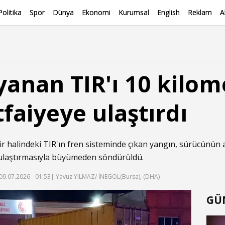
Politika
Spor
Dünya
Ekonomi
Kurumsal
English
Reklam
A
yanan TIR'ı 10 kilom
tfaiyeye ulaştırdı
ir halindeki TIR'ın fren sisteminde çıkan yangın, sürücünün 
 ulaştırmasıyla büyümeden söndürüldü.
09.07.2026 - 01:53
| Yavuz YILMAZ/ İNEGÖL(Bursa), (DHA)-
GÜ