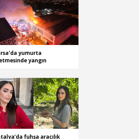
rsa'da yumurta
letmesinde yangın
talya’da fuhşa aracılık