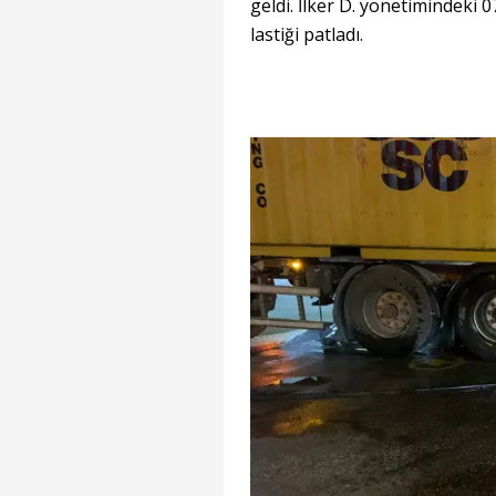
geldi. İlker D. yönetimindeki 
lastiği patladı.