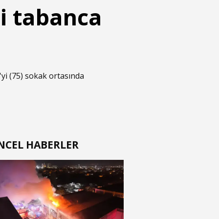
i tabanca
yi (75) sokak ortasında
t
NCEL HABERLER