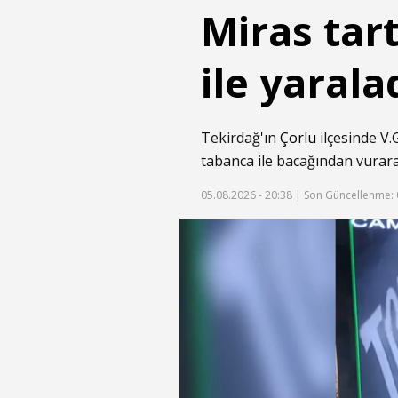
Miras tar
ile yaral
Tekirdağ'ın
Çorlu
ilçesinde V.
tabanca ile bacağından vurara
05.08.2026 - 20:38 |
Son Güncellenme: 