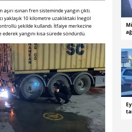
 aşırı ısınan fren sisteminde yangın çıktı.
ı yaklaşık 10 kilometre uzaklıktaki İnegöl
Mi
ntrollü şekilde kullandı. İtfaiye merkezine
ağ
e ederek yangını kısa sürede söndürdü.
ya
Ey
ta
ke
ka