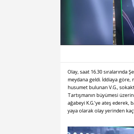
Süre
Toplam
Süre
/
Yükleniyor
Yüklendi
:
:
0%
0%
Olay, saat 16.30 sıralarında 
meydana geldi. İddiaya göre, 
husumet bulunan V.G., sokakta 
Tartışmanın büyümesi üzerin
ağabeyi K.G.'ye ateş ederek, b
yaya olarak olay yerinden kaçt