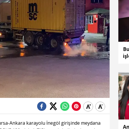
Bu
iş
Bursa-Ankara karayolu İnegöl girişinde meydana
An