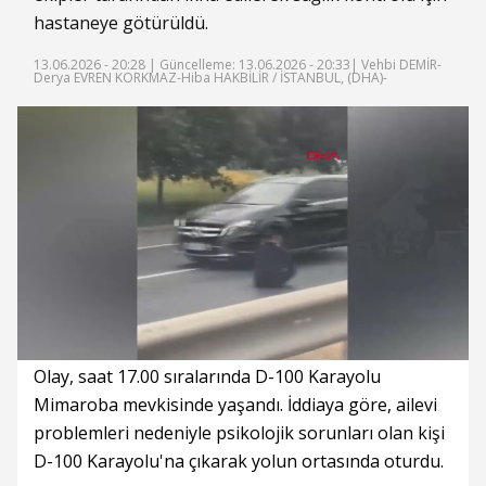
hastaneye götürüldü.
13.06.2026 - 20:28 |
Güncelleme: 13.06.2026 - 20:33
| Vehbi DEMİR-
Derya EVREN KORKMAZ-Hiba HAKBİLİR / İSTANBUL, (DHA)-
Süre
Toplam
Süre
/
Yükleniyor
Yüklendi
:
:
0%
0%
Olay, saat 17.00 sıralarında D-100 Karayolu
Mimaroba mevkisinde yaşandı. İddiaya göre, ailevi
problemleri nedeniyle psikolojik sorunları olan kişi
D-100 Karayolu'na çıkarak yolun ortasında oturdu.