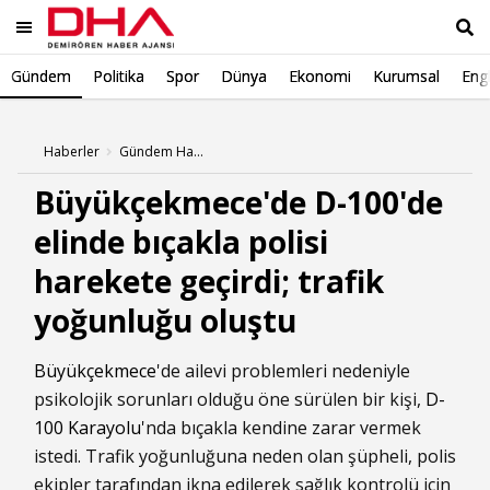
Gündem
Politika
Spor
Dünya
Ekonomi
Kurumsal
Engl
Ara
Haberler
Gündem Haberleri
Büyükçekmece'de D-100'de
elinde bıçakla polisi
harekete geçirdi; trafik
yoğunluğu oluştu
Büyükçekmece
'de ailevi problemleri nedeniyle
psikolojik sorunları olduğu öne sürülen bir kişi,
D-
100 Karayolu
'nda bıçakla kendine zarar vermek
istedi. Trafik yoğunluğuna neden olan şüpheli, polis
ekipler tarafından ikna edilerek sağlık kontrolü için