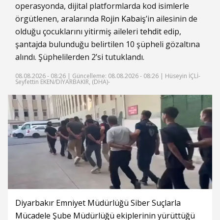
operasyonda, dijital platformlarda kod isimlerle
örgütlenen, aralarında
Rojin Kabaiş
’in ailesinin de
olduğu çocuklarını yitirmiş aileleri
tehdit
edip,
şantajda bulunduğu belirtilen 10 şüpheli gözaltına
alındı. Şüphelilerden 2’si tutuklandı.
08.08.2026 - 08:26 |
Güncelleme: 08.08.2026 - 08:26
| Hüseyin İÇLİ-
Seyfettin EKEN/DİYARBAKIR, (DHA)-
Diyarbakır Emniyet Müdürlüğü Siber Suçlarla
Mücadele Şube Müdürlüğü ekiplerinin yürüttüğü