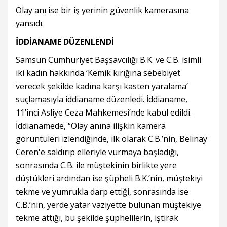
Olay anı ise bir iş yerinin güvenlik kamerasına
yansıdı.
İDDİANAME DÜZENLENDİ
Samsun Cumhuriyet Başsavcılığı B.K. ve C.B. isimli
iki kadın hakkında ‘Kemik kırığına sebebiyet
verecek şekilde kadına karşı kasten yaralama’
suçlamasıyla iddianame düzenledi. İddianame,
11’inci Asliye Ceza Mahkemesi’nde kabul edildi.
İddianamede, “Olay anına ilişkin kamera
görüntüleri izlendiğinde, ilk olarak C.B.’nin, Belinay
Ceren'e saldırıp elleriyle vurmaya başladığı,
sonrasında C.B. ile müştekinin birlikte yere
düştükleri ardından ise şüpheli B.K.’nin, müştekiyi
tekme ve yumrukla darp ettiği, sonrasında ise
C.B.’nin, yerde yatar vaziyette bulunan müştekiye
tekme attığı, bu şekilde şüphelilerin, iştirak