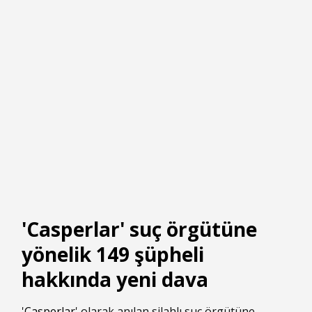
'Casperlar' suç örgütüne
yönelik 149 şüpheli
hakkında yeni dava
'
Casperlar
' olarak anılan silahlı suç örgütüne