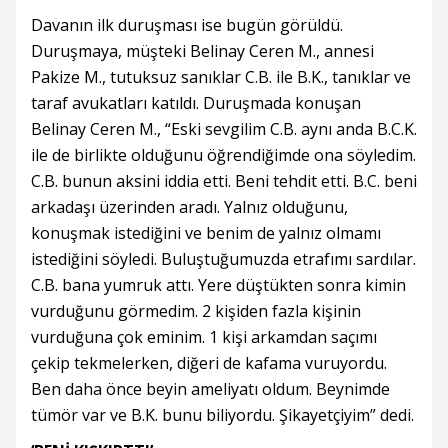
Davanın ilk duruşması ise bugün görüldü.
Duruşmaya, müşteki Belinay Ceren M., annesi
Pakize M., tutuksuz sanıklar C.B. ile B.K., tanıklar ve
taraf avukatları katıldı. Duruşmada konuşan
Belinay Ceren M., “Eski sevgilim C.B. aynı anda B.C.K.
ile de birlikte olduğunu öğrendiğimde ona söyledim.
C.B. bunun aksini iddia etti. Beni tehdit etti. B.C. beni
arkadaşı üzerinden aradı. Yalnız olduğunu,
konuşmak istediğini ve benim de yalnız olmamı
istediğini söyledi. Buluştuğumuzda etrafımı sardılar.
C.B. bana yumruk attı. Yere düştükten sonra kimin
vurduğunu görmedim. 2 kişiden fazla kişinin
vurduğuna çok eminim. 1 kişi arkamdan saçımı
çekip tekmelerken, diğeri de kafama vuruyordu.
Ben daha önce beyin ameliyatı oldum. Beynimde
tümör var ve B.K. bunu biliyordu. Şikayetçiyim” dedi.