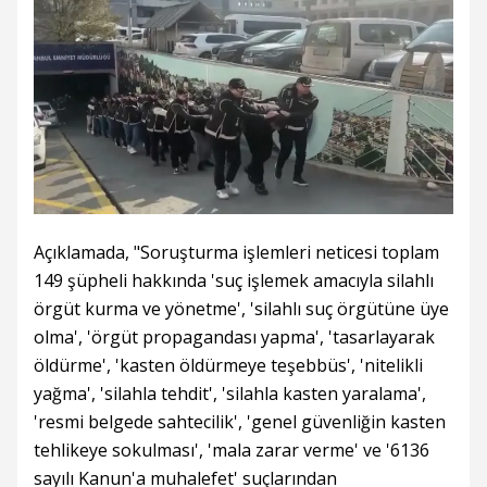
Açıklamada, "Soruşturma işlemleri neticesi toplam
149 şüpheli hakkında 'suç işlemek amacıyla silahlı
örgüt kurma ve yönetme', 'silahlı suç örgütüne üye
olma', 'örgüt propagandası yapma', 'tasarlayarak
öldürme', 'kasten öldürmeye teşebbüs', 'nitelikli
yağma', 'silahla tehdit', 'silahla kasten yaralama',
'resmi belgede sahtecilik', 'genel güvenliğin kasten
tehlikeye sokulması', 'mala zarar verme' ve '6136
sayılı Kanun'a muhalefet' suçlarından