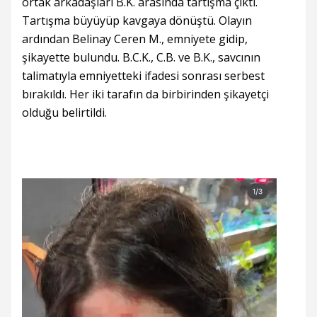
ortak arkadaşları B.K. arasında tartışma çıktı.
Tartışma büyüyüp kavgaya dönüştü. Olayın
ardından Belinay Ceren M., emniyete gidip,
şikayette bulundu. B.C.K., C.B. ve B.K., savcının
talimatıyla emniyetteki ifadesi sonrası serbest
bırakıldı. Her iki tarafın da birbirinden şikayetçi
olduğu belirtildi.