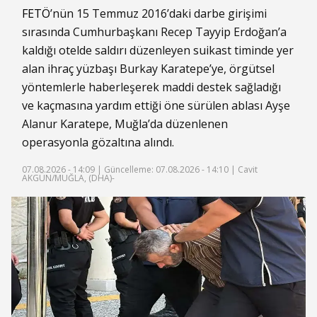
FETÖ
’nün 15 Temmuz 2016’daki darbe girişimi
sırasında Cumhurbaşkanı Recep Tayyip Erdoğan’a
kaldığı otelde saldırı düzenleyen suikast timinde yer
alan ihraç yüzbaşı Burkay Karatepe’ye, örgütsel
yöntemlerle haberleşerek maddi destek sağladığı
ve kaçmasına yardım ettiği öne sürülen ablası Ayşe
Alanur Karatepe, Muğla’da düzenlenen
operasyonla gözaltına alındı.
07.08.2026 - 14:09 |
Güncelleme: 07.08.2026 - 14:10
| Cavit
AKGÜN/MUĞLA, (DHA)-