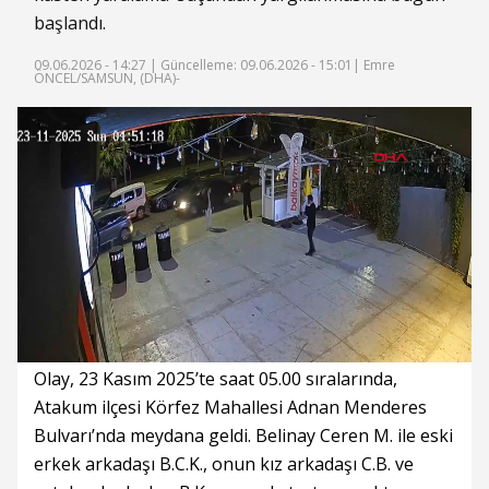
başlandı.
09.06.2026 - 14:27 |
Güncelleme: 09.06.2026 - 15:01
| Emre
ÖNCEL/SAMSUN, (DHA)-
Süre
Toplam
Süre
/
Yükleniyor
Yüklendi
:
:
0%
0%
Olay, 23 Kasım 2025’te saat 05.00 sıralarında,
Atakum ilçesi Körfez Mahallesi Adnan Menderes
Bulvarı’nda meydana geldi. Belinay Ceren M. ile eski
erkek arkadaşı B.C.K., onun kız arkadaşı C.B. ve