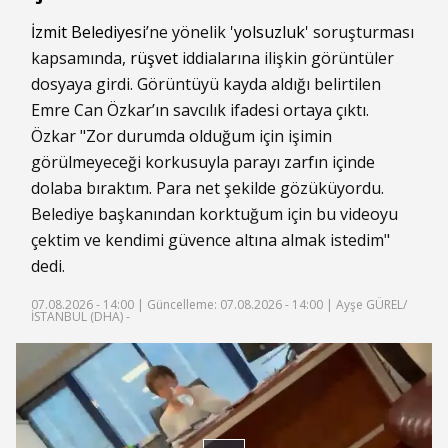
İzmit Belediyesi
’ne yönelik '
yolsuzluk
' soruşturması
kapsamında,
rüşvet
iddialarına ilişkin görüntüler
dosyaya girdi. Görüntüyü kayda aldığı belirtilen
Emre Can Özkar’ın savcılık ifadesi ortaya çıktı.
Özkar "Zor durumda olduğum için işimin
görülmeyeceği korkusuyla parayı zarfın içinde
dolaba bıraktım. Para net şekilde gözüküyordu.
Belediye başkanından korktuğum için bu videoyu
çektim ve kendimi güvence altına almak istedim"
dedi.
07.08.2026 - 14:00 |
Güncelleme: 07.08.2026 - 14:00
| Ayşe GÜREL/
İSTANBUL (DHA) -