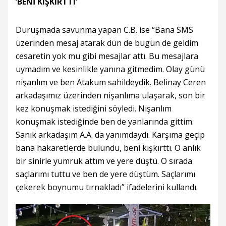
‘BENİ KIŞKIRTTI’
Duruşmada savunma yapan C.B. ise “Bana SMS
üzerinden mesaj atarak dün de bugün de geldim
cesaretin yok mu gibi mesajlar attı. Bu mesajlara
uymadım ve kesinlikle yanına gitmedim. Olay günü
nişanlım ve ben Atakum sahildeydik. Belinay Ceren
arkadaşımız üzerinden nişanlıma ulaşarak, son bir
kez konuşmak istediğini söyledi. Nişanlım
konuşmak istediğinde ben de yanlarında gittim.
Sanık arkadaşım A.A. da yanımdaydı. Karşıma geçip
bana hakaretlerde bulundu, beni kışkırttı. O anlık
bir sinirle yumruk attım ve yere düştü. O sırada
saçlarımı tuttu ve ben de yere düştüm. Saçlarımı
çekerek boynumu tırnakladı” ifadelerini kullandı.