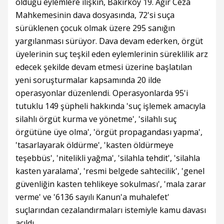
olduğu eylemlere ilişkin, Bakırköy 19. Ağır Ceza
Mahkemesinin dava dosyasında, 72'si suça
sürüklenen çocuk olmak üzere 295 sanığın
yargılanması sürüyor. Dava devam ederken, örgüt
üyelerinin suç teşkil eden eylemlerinin süreklilik arz
edecek şekilde devam etmesi üzerine başlatılan
yeni soruşturmalar kapsamında 20 ilde
operasyonlar düzenlendi. Operasyonlarda 95'i
tutuklu 149 şüpheli hakkında 'suç işlemek amacıyla
silahlı örgüt kurma ve yönetme', 'silahlı suç
örgütüne üye olma', 'örgüt propagandası yapma',
'tasarlayarak öldürme', 'kasten öldürmeye
teşebbüs', 'nitelikli yağma', 'silahla tehdit', 'silahla
kasten yaralama', 'resmi belgede sahtecilik', 'genel
güvenliğin kasten tehlikeye sokulması', 'mala zarar
verme' ve '6136 sayılı Kanun'a muhalefet'
suçlarından cezalandırmaları istemiyle kamu davası
açıldı.