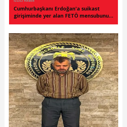
İLGILI HABER
Cumhurbaşkanı Erdoğan'a suikast
girişiminde yer alan FETÖ mensubunun
evinde uyuşturucu ele geçirildi