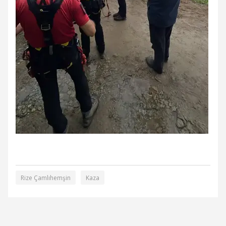
Rize Çamlıhemşin
Kaza