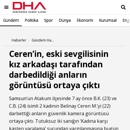
Gündem
Politika
Spor
Dünya
Ekonomi
Kurumsal
Engl
Ara
Haberler
Gündem Haberleri
Ceren’in, eski sevgilisinin
kız arkadaşı tarafından
darbedildiği anların
görüntüsü ortaya çıktı
Samsun
’un Atakum ilçesinde 7 ay önce B.K. (23) ve
C.B. (24) isimli 2 kadının Belinay Ceren M.’yi (22)
darbettiği anların güvenlik kamera görüntüsü
ortaya çıktı. Tutuksuz iki sanığın ‘Kadına karşı
kasten yaralama’ suçundan yargılanmasına bugün