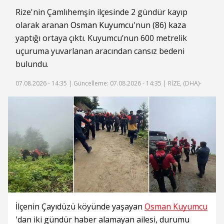
Rize'nin Çamlıhemşin ilçesinde 2 gündür kayıp
olarak aranan
Osman Kuyumcu
'nun (86)
kaza
yaptığı ortaya çıktı. Kuyumcu’nun 600 metrelik
uçuruma yuvarlanan aracından cansız bedeni
bulundu.
07.08.2026 - 14:35 |
Güncelleme: 07.08.2026 - 14:35
| RİZE, (DHA)-
İlçenin Çayıdüzü köyünde yaşayan
Osman Kuyumcu
'dan iki gündür haber alamayan ailesi, durumu