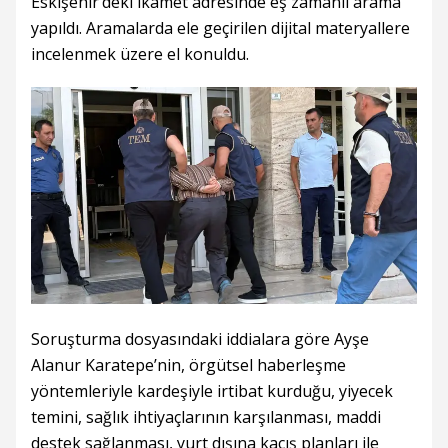
Eskişehir’deki ikamet adresinde eş zamanlı arama
yapıldı. Aramalarda ele geçirilen dijital materyallere
incelenmek üzere el konuldu.
Soruşturma dosyasındaki iddialara göre Ayşe
Alanur Karatepe’nin, örgütsel haberleşme
yöntemleriyle kardeşiyle irtibat kurduğu, yiyecek
temini, sağlık ihtiyaçlarının karşılanması, maddi
destek sağlanması, yurt dışına kaçış planları ile