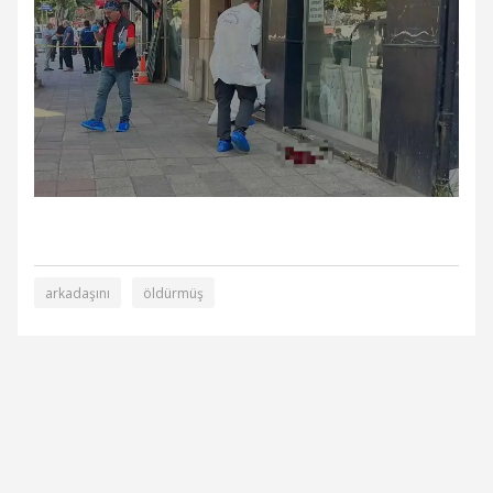
arkadaşını
öldürmüş