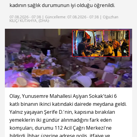
kadının sağlık durumunun iyi olduğu öğrenildi.
07.08.2026 - 07:38 |
Güncelleme: 07.08.2026 - 07:38
| Oğuzhan
KILIÇ/ KÜTAHYA, (DHA)-
Olay, Yunusemre Mahallesi Aşiyan Sokak'taki 6
katlı binanın ikinci katındaki dairede meydana geldi.
Yalnız yaşayan Şerife D.'nin, kapısına bırakılan
yemeklerin iki gündür alınmadığını fark eden
komşuları, durumu 112 Acil Çağrı Merkezi'ne
bildirdi. İhbar üzerine adrese polis, itfaiye ve