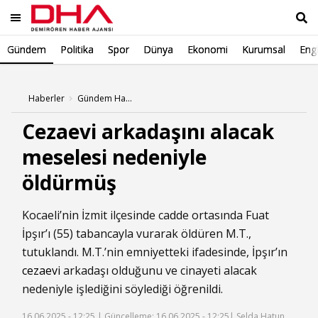
Gündem
Politika
Spor
Dünya
Ekonomi
Kurumsal
Engl
Ara
Haberler
Gündem Haberleri
Cezaevi arkadaşını alacak
meselesi nedeniyle
öldürmüş
Kocaeli’nin İzmit ilçesinde cadde ortasında Fuat
İpşır’ı (55) tabancayla vurarak öldüren M.T.,
tutuklandı. M.T.’nin emniyetteki ifadesinde, İpşır’ın
cezaevi
arkadaşı olduğunu ve cinayeti alacak
nedeniyle işlediğini söylediği öğrenildi.
16.06.2025 - 12:25 |
Güncelleme: 16.06.2025 - 12:25
| Selda Hatun