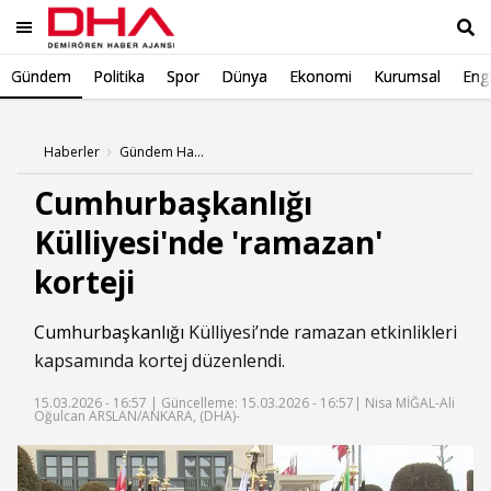
Gündem
Politika
Spor
Dünya
Ekonomi
Kurumsal
Engl
Ara
Haberler
Gündem Haberleri
Cumhurbaşkanlığı
Külliyesi'nde 'ramazan'
korteji
Cumhurbaşkanlığı
Külliyesi’nde ramazan etkinlikleri
kapsamında kortej düzenlendi.
15.03.2026 - 16:57 |
Güncelleme: 15.03.2026 - 16:57
| Nisa MİĞAL-Ali
Oğulcan ARSLAN/ANKARA, (DHA)-