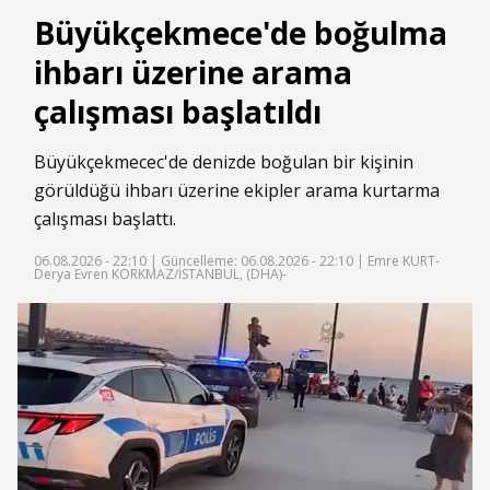
Büyükçekmece'de boğulma
ihbarı üzerine arama
çalışması başlatıldı
Büyükçekmecec'de denizde boğulan bir kişinin
görüldüğü ihbarı üzerine ekipler arama kurtarma
çalışması başlattı.
06.08.2026 - 22:10 |
Güncelleme: 06.08.2026 - 22:10
| Emre KURT-
Derya Evren KORKMAZ/İSTANBUL, (DHA)-