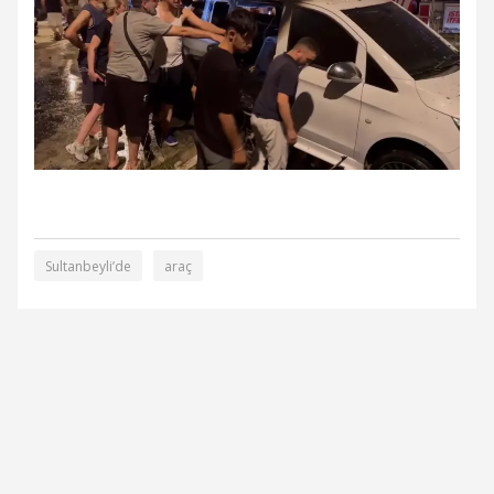
Sultanbeyli’de
araç