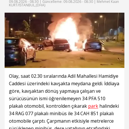
09.08.2026 - 08:30 |
Güncelleme: 09.08.2026 - 08:30
| Mehmet Kaan
KURT/İSTANBUL,(DHA)
Olay, saat 02.30 sıralarında Adil Mahallesi Hamidiye
Caddesi üzerindeki kavşakta meydana geldi. İddiaya
göre, kavşaktan dönüş yapmaya çalışan ve
sürücüsünün ismi öğrenilemeyen 34 PFA 510
plakalı otomobil, kontrolden çıkarak
park
halindeki
34 RAG 077 plakalı minibüs ile 34 CAH 851 plakalı
otomobile çarptı. Çarpmanın etkisiyle metrelerce
sürüklenen minibüs, dere yatağının etrafındaki