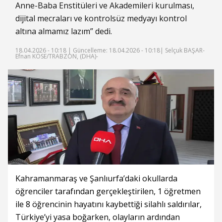
Anne-Baba Enstitüleri ve Akademileri kurulması,
dijital mecraları ve kontrolsüz medyayı kontrol
altına almamız lazım” dedi.
18.04.2026 - 10:18 |
Güncelleme: 18.04.2026 - 10:18
| Selçuk BAŞAR-
Efnan KÖSE/TRABZON, (DHA)-
Kahramanmaraş ve Şanlıurfa’daki okullarda
öğrenciler tarafından gerçekleştirilen, 1 öğretmen
ile 8 öğrencinin hayatını kaybettiği silahlı saldırılar,
Türkiye’yi yasa boğarken, olayların ardından