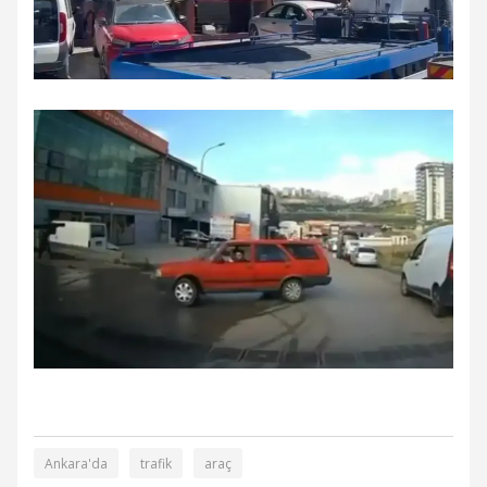
Ankara'da
trafik
araç