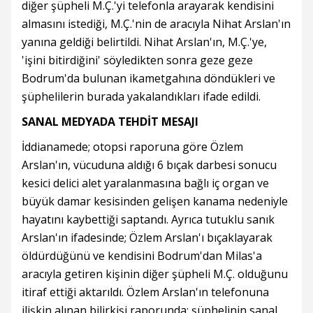
diğer şüpheli M.Ç.'yi telefonla arayarak kendisini
almasını istediği, M.Ç.'nin de aracıyla Nihat Arslan'ın
yanına geldiği belirtildi. Nihat Arslan'ın, M.Ç.'ye,
'işini bitirdiğini' söyledikten sonra geze geze
Bodrum'da bulunan ikametgahına döndükleri ve
şüphelilerin burada yakalandıkları ifade edildi.
SANAL MEDYADA TEHDİT MESAJI
İddianamede; otopsi raporuna göre Özlem
Arslan'ın, vücuduna aldığı 6 bıçak darbesi sonucu
kesici delici alet yaralanmasına bağlı iç organ ve
büyük damar kesisinden gelişen kanama nedeniyle
hayatını kaybettiği saptandı. Ayrıca tutuklu sanık
Arslan'ın ifadesinde; Özlem Arslan'ı bıçaklayarak
öldürdüğünü ve kendisini Bodrum'dan Milas'a
aracıyla getiren kişinin diğer şüpheli M.Ç. olduğunu
itiraf ettiği aktarıldı. Özlem Arslan'ın telefonuna
ilişkin alınan bilirkişi raporunda; şüphelinin sanal