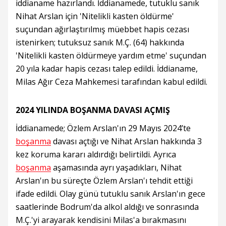
iddianame hazırlandı. İddianamede, tutuklu sanık
Nihat Arslan için 'Nitelikli kasten öldürme'
suçundan ağırlaştırılmış müebbet hapis cezası
istenirken; tutuksuz sanık M.Ç. (64) hakkında
'Nitelikli kasten öldürmeye yardım etme' suçundan
20 yıla kadar hapis cezası talep edildi. İddianame,
Milas Ağır Ceza Mahkemesi tarafından kabul edildi.
2024 YILINDA BOŞANMA DAVASI AÇMIŞ
İddianamede; Özlem Arslan'ın 29 Mayıs 2024’te
boşanma
davası açtığı ve Nihat Arslan hakkında 3
kez koruma kararı aldırdığı belirtildi. Ayrıca
boşanma
aşamasında ayrı yaşadıkları, Nihat
Arslan'ın bu süreçte Özlem Arslan'ı tehdit ettiği
ifade edildi. Olay günü tutuklu sanık Arslan'ın gece
saatlerinde Bodrum'da alkol aldığı ve sonrasında
M.Ç.'yi arayarak kendisini Milas'a bırakmasını