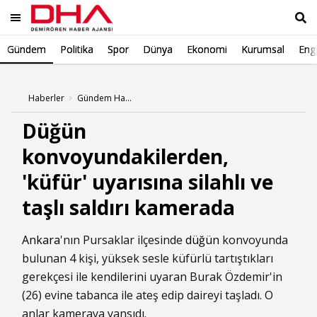
Gündem
Politika
Spor
Dünya
Ekonomi
Kurumsal
Engl
Ara
Haberler
Gündem Haberleri
Düğün
konvoyundakilerden,
'küfür' uyarısına silahlı ve
taşlı saldırı kamerada
Ankara
'nın Pursaklar ilçesinde
düğün
konvoyunda
bulunan 4 kişi, yüksek sesle küfürlü tartıştıkları
gerekçesi ile kendilerini uyaran Burak Özdemir'in
(26) evine tabanca ile ateş edip daireyi taşladı. O
anlar kameraya yansıdı.