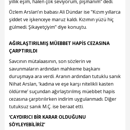
yıllık eşim, halen çok seviyorum, pişmanım" dedi.
Özlem Arslan’ın babası Ali Dündar ise "Kızım yıllarca
şiddet ve işkenceye maruz kaldı. Kızımın yüzü hiç
gülmedi. Şikayetçiyim" diye konuştu.
AĞIRLAŞTIRILMIŞ MÜEBBET HAPİS CEZASINA
ÇARPTIRILDI
Savcının mütalaasının, son sözlerin ve
savunmaların ardından mahkeme başkanı
duruşmaya ara verdi. Aranın ardından tutuklu sanık
Nihat Arslan, ‘kadına ve eşe karşı nitelikli kasten
öldürme’ suçundan ağırlaştırılmış müebbet hapis
cezasına çarptırılırken indirim uygulanmadı. Diğer
tutuksuz sanık M.Ç. ise beraat etti.
‘CAYDIRICI BİR KARAR OLDUĞUNU
SÖYLEYEBİLİRİZ’