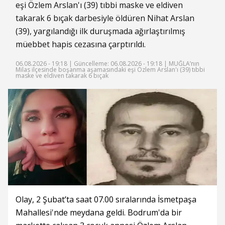
eşi Özlem Arslan'ı (39) tıbbi maske ve eldiven
takarak 6 bıçak darbesiyle öldüren Nihat Arslan
(39), yargılandığı ilk duruşmada ağırlaştırılmış
müebbet hapis cezasına çarptırıldı.
06.08.2026 - 19:18 |
Güncelleme: 06.08.2026 - 19:18
| MUĞLA’nın
Milas ilçesinde boşanma aşamasındaki eşi Özlem Arslan'ı (39) tıbbi
maske ve eldiven takarak 6 bıçak
Olay, 2 Şubat’ta saat 07.00 sıralarında İsmetpaşa
Mahallesi'nde meydana geldi. Bodrum'da bir