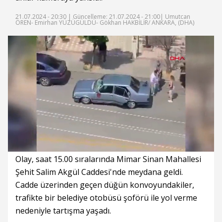
21.07.2024 - 20:30 |
Güncelleme: 21.07.2024 - 21:00
| Umutcan
ÖREN- Emirhan YÜZÜGÜLDÜ- Gökhan HAKBİLİR/ ANKARA, (DHA)
Süre
Toplam
Süre
/
Yükleniyor
Yüklendi
:
:
0%
0%
Olay, saat 15.00 sıralarında Mimar Sinan Mahallesi
Şehit Salim Akgül Caddesi'nde meydana geldi.
Cadde üzerinden geçen düğün konvoyundakiler,
trafikte bir belediye otobüsü şoförü ile yol verme
nedeniyle tartışma yaşadı.