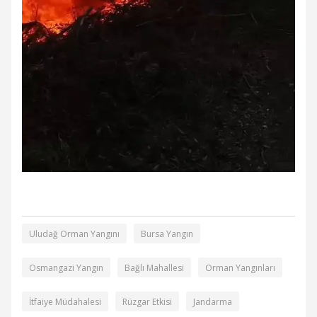
Uludağ Orman Yangını
Bursa Yangın
Osmangazi Yangın
Bağlı Mahallesi
Orman Yangınları
İtfaiye Müdahalesi
Rüzgar Etkisi
Jandarma