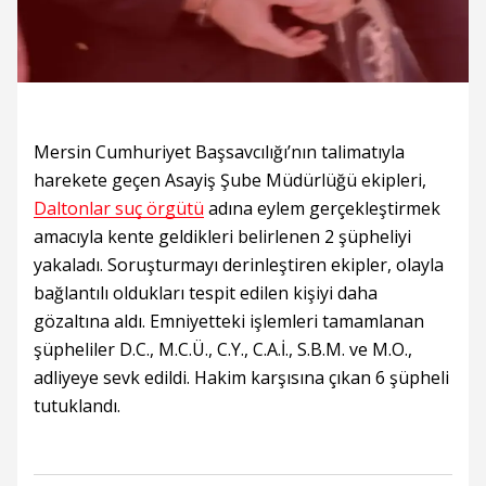
Mersin Cumhuriyet Başsavcılığı’nın talimatıyla
harekete geçen Asayiş Şube Müdürlüğü ekipleri,
Daltonlar suç örgütü
adına eylem gerçekleştirmek
amacıyla kente geldikleri belirlenen 2 şüpheliyi
yakaladı. Soruşturmayı derinleştiren ekipler, olayla
bağlantılı oldukları tespit edilen kişiyi daha
gözaltına aldı. Emniyetteki işlemleri tamamlanan
şüpheliler D.C., M.C.Ü., C.Y., C.A.İ., S.B.M. ve M.O.,
adliyeye sevk edildi. Hakim karşısına çıkan 6 şüpheli
tutuklandı.