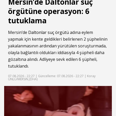
Mersin’de Daltonlar suç
örgütüne operasyon: 6
tutuklama
Mersin’de
Daltonlar suç örgütü
adına eylem
yapmak için kente geldikleri belirlenen 2 şüphelinin
yakalanmasının ardından yürütülen soruşturmada,
olayla bağlantılı oldukları iddiasıyla 4 şüpheli daha
gözaltına alındı. Adliyeye sevk edilen 6 şüpheli,
tutuklandı.
07.08.2026 - 22:27 |
Güncelleme: 07.08.2026 - 22:27
| Koray
ÜNLÜ/MERSİN,(DHA)