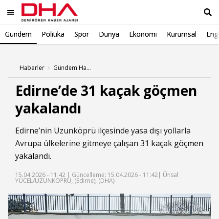
Gündem
Politika
Spor
Dünya
Ekonomi
Kurumsal
Engl
Ara
Haberler
Gündem Haberleri
Edirne’de 31 kaçak göçmen
yakalandı
Edirne’nin Uzunköprü ilçesinde yasa dışı yollarla
Avrupa ülkelerine gitmeye çalışan 31
kaçak göçmen
yakalandı
.
15.04.2026 - 11:42 |
Güncelleme: 15.04.2026 - 11:42
| Ünsal
YÜCEL/UZUNKÖPRÜ, (Edirne), (DHA)-