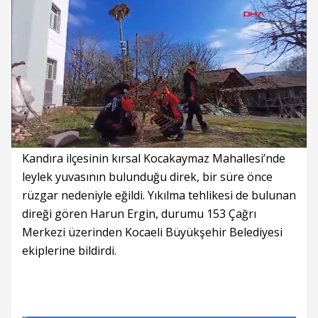
Süre
Toplam
Süre
/
Yükleniyor
Yüklendi
:
:
0%
0%
Kandıra ilçesinin kırsal Kocakaymaz Mahallesi’nde
leylek yuvasının bulunduğu direk, bir süre önce
rüzgar nedeniyle eğildi. Yıkılma tehlikesi de bulunan
direği gören Harun Ergin, durumu 153 Çağrı
Merkezi üzerinden Kocaeli Büyükşehir Belediyesi
ekiplerine bildirdi.