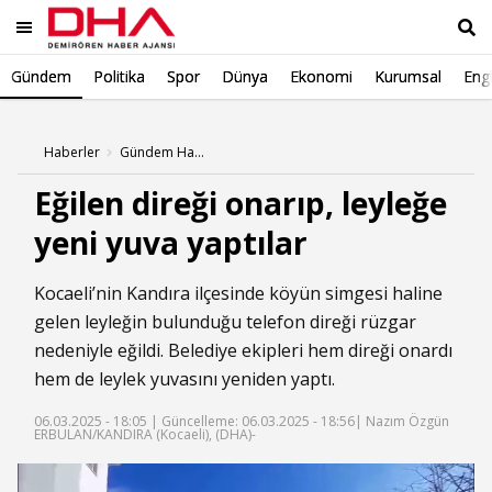
Gündem
Politika
Spor
Dünya
Ekonomi
Kurumsal
Engl
Ara
Haberler
Gündem Haberleri
Eğilen direği onarıp, leyleğe
yeni yuva yaptılar
Kocaeli’nin Kandıra ilçesinde köyün simgesi haline
gelen leyleğin bulunduğu telefon direği rüzgar
nedeniyle eğildi. Belediye ekipleri hem direği onardı
hem de leylek yuvasını yeniden yaptı.
06.03.2025 - 18:05 |
Güncelleme: 06.03.2025 - 18:56
| Nazım Özgün
ERBULAN/KANDIRA (Kocaeli), (DHA)-