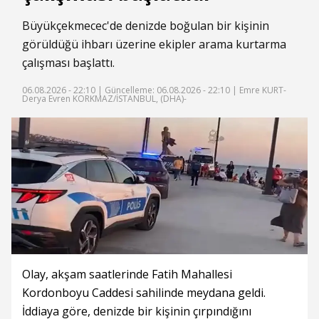
Büyükçekmecec'de denizde boğulan bir kişinin
görüldüğü ihbarı üzerine ekipler arama kurtarma
çalışması başlattı.
06.08.2026 - 22:10 |
Güncelleme: 06.08.2026 - 22:10
| Emre KURT-
Derya Evren KORKMAZ/İSTANBUL, (DHA)-
Olay, akşam saatlerinde Fatih Mahallesi
Kordonboyu Caddesi sahilinde meydana geldi.
İddiaya göre, denizde bir kişinin çırpındığını