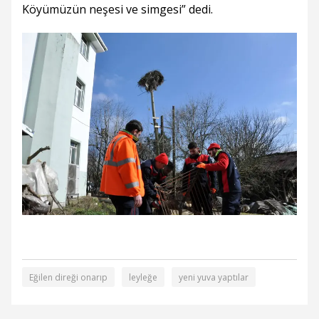
Köyümüzün neşesi ve simgesi” dedi.
Eğilen direği onarıp
leyleğe
yeni yuva yaptılar